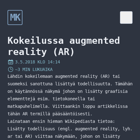
MK
Kokeilussa augmented
reality (AR)
3.5.2018 KLO 14:14
~3 MIN LUKUAIKA
Lähdin kokeilemaan augmented reality (AR) tai
suomeksi sanottuna lisättyä todellisuutta. Tämähän
on käytännössä näkymä johon on lisätty graafisia
elementtejä esim. tietokoneella tai
matkapuhelimella. Viittaankin loppu artikkelissa
tähän AR termillä pääsääntöisesti.
Lainataan ensin hieman
Wikipediasta
tietoa:
Lisätty todellisuus (engl. augmented reality, lyh.
ar tai AR) viittaa näkymään, johon on lisätty