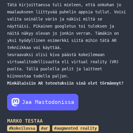
Tätä kirjoittaessa tuli mieleen, että onkohan jo
maalaukseen liittyvää puhelin appsia tullut. Voisi
valita seinälle värin ja näkisi miltä se
näyttäisi. Pikainen googletus toi tuloksen ja
näitä näkyy olevan jo jonkin verran. Tämäkin on
yksi hyödyllinen esimerkki siitä mihin tätä AR
tekniikkaa voi käyttää.
Seuraavaksi olisi kiva päästä kokeilemaan
virtuaalitodellisuutta eli virtual reality (VR)
puolta. Tällä puolella pelit ja laitteet
kiinnostaa todella paljon.
Minkälaisiin AR toteutuksiin sinä olet törmännyt?
Jaa Mastodonissa
MARKO TESTAA
#kokeilussa
#ar
#augmented reality