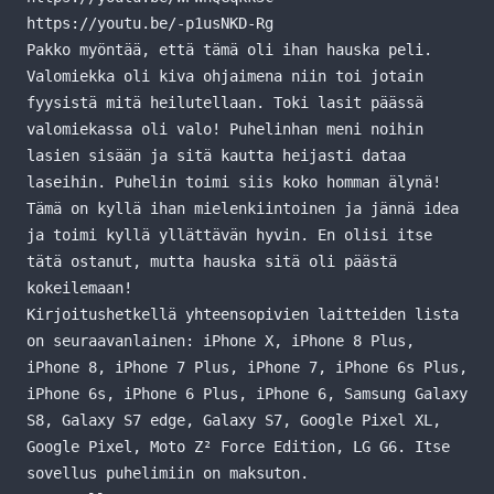
https://youtu.be/-p1usNKD-Rg
Pakko myöntää, että tämä oli ihan hauska peli.
Valomiekka oli kiva ohjaimena niin toi jotain
fyysistä mitä heilutellaan. Toki lasit päässä
valomiekassa oli valo! Puhelinhan meni noihin
lasien sisään ja sitä kautta heijasti dataa
laseihin. Puhelin toimi siis koko homman älynä!
Tämä on kyllä ihan mielenkiintoinen ja jännä idea
ja toimi kyllä yllättävän hyvin. En olisi itse
tätä ostanut, mutta hauska sitä oli päästä
kokeilemaan!
Kirjoitushetkellä yhteensopivien laitteiden lista
on seuraavanlainen: iPhone X, iPhone 8 Plus,
iPhone 8, iPhone 7 Plus, iPhone 7, iPhone 6s Plus,
iPhone 6s, iPhone 6 Plus, iPhone 6, Samsung Galaxy
S8, Galaxy S7 edge, Galaxy S7, Google Pixel XL,
Google Pixel, Moto Z² Force Edition, LG G6. Itse
sovellus puhelimiin on maksuton.