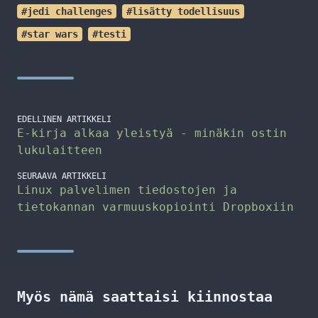
#jedi challenges
#lisätty todellisuus
#star wars
#testi
EDELLINEN ARTIKKELI
E-kirja alkaa yleistyä - minäkin ostin
lukulaitteen
SEURAAVA ARTIKKELI
Linux palvelimen tiedostojen ja
tietokannan varmuuskopiointi Dropboxiin
Myös nämä saattaisi kiinnostaa