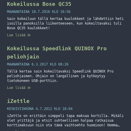
Kokeilussa Bose QC35
MAANANTAINA 18.7.2016 KLO 16:56
Sain kokeiluun tällä kertaa kuulokkeet ja lähdettiin heti
isoilla panoksilla liikenteeseen, kun kokeiltavaksi tuli
Bose QC35 kuulokkeet!
Lue lisää
Kokeilussa Speedlink QUINOX Pro
peliohjain
MAANANTAINA 6.3.2017 KLO 08:26
Tällä kertaa sain kokeiltavaksi Speedlink QUINOX Pro
peliohjaimen. Ohjain on langallinen ja kytkeytyy
tietokoneen USB-porttiin.
Lue lisää
iZettle
KESKIVIIKKONA 4.7.2012 KLO 18:04
iZettle on erittäin simppeli tapa maksaa kortilla. Mikäli
olet yrittäjä ja etsit suhteellisen halpaa ratkaisua
korttimaksuun niin ota tämä vaihtoehto huomioon! Homma
luonnistui erittäin sujuvasti ja mitään ongelmia ei ole