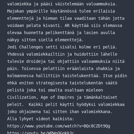
valomiekka ja pääsi väistelemään valoammuksia.
Majakan ympärille käytännössä tulee erilaisia
elementtejä ja hieman tilaa vaaditaan tähän jotta
voidaan pelata kivasti. AR käyttää siis olemassa
olevaa huonetta pelikenttänä ja lasien avulla
näkyy sitten siellä elementtejä.
Jedi Challenges setti sisälsi kolme eri peliä.
Yhdessä valomiekkailtiin ja huidottiin lähelle
tulevie droideja tai ohjattiin valoammuksia niitä
päin. Toisessa pelattiin eräänlaista shakkia ja
kolmannessa hallittiin taistelukenttää. Itse pidin
ehkä eniten strategisesta taistelukentän säätö
pelistä joka toi omalta osaltaan mieleen
Civilization, Age of Empires ja tämänkaltaiset
peleit. Kaikki pelit käytti hyödyksi valomiekkaa
joko ohjaimena tai sitten ihan valomiekkana.
Alla lyhyet videot kaikista:
https://www.youtube.com/watch?v=BQc8CZDt9Qg
https://youtu.be/WPWnQGqkk3c