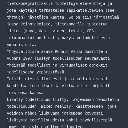
tietokonegrafiikalla tuotettuja elementtejä ja
jota käyttäjä tarkastelee läpikatseltavien (see-
through) näyttöjen kautta. Se on siis järjestelmä,
jossa keinotekoista, tietokoneella tuotettua
tietoa (kuva, ääni, video, teksti, GPS-
informaatio) on lisätty näkymään todellisesta
ympäristöstä.
Yhdysvalloissa asuva Ronald Azuma määritteli
vuonna 1997 lisätyn todellisuuden seuraavasti:
Yhdistää todelliset ja virtuaaliset objektit
todellisessa ympäristössä
Toimii interaktiivisesti ja reaaliaikaisesti
Kohdistaa todelliset ja virtuaaliset objektit
toistensa kanssa
Lisätty todellisuus liittyy laajempaan tehostetun
todellisuuden (mixed reality) käsitteeseen, joka
voidaan nähdä liukuvana jatkumona kevyesti
lisätystä todellisuudesta kohti täydellisempää
immersiota virtuaalitodellisuuteen.