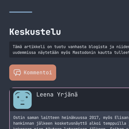
Keskustelu
Tämä artikkeli on tuotu vanhasta blogista ja niide
uudemmissa näytetään myös Mastodonin kautta tullee
Kommentoi
Leena Yrjänä
Ostin saman laitteen heinäkuussa 2017, myös Elisan
hankinnan jälkeen kosketusnäyttö alkoi temppuilla 