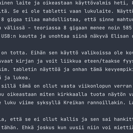
ainen laite ja oikeastaan käyttövalmis heti, 
itä. Se ei ole tabletti vaan lukulaite. Näytt
 8 gigaa tilaa mahdollistaa, että sinne mahtu
n välissä – teoriassa 8 gigaan menee noin 585
 USB:n kautta ja unohtaa siinä näkyvä Elisan 
 on totta. Eihän sen käyttö valikoissa ole ko
Avaat kirjan ja voit liikkua eteen/taakse fyy
sim. tabletin näyttöä ja onhan tämä kevyempik
ä ja lukea.
 sillä tämä on ollut vasta viikonlopun verran
uu oikeastaan miten kirkkaalla tuota näytön v
e luku viime syksyllä Kreikan rannoillakin. L
ia, että se ei ollut kallis ja sen sai hankit
 tähän. Ehkä joskus kun uusii niin voi mietti