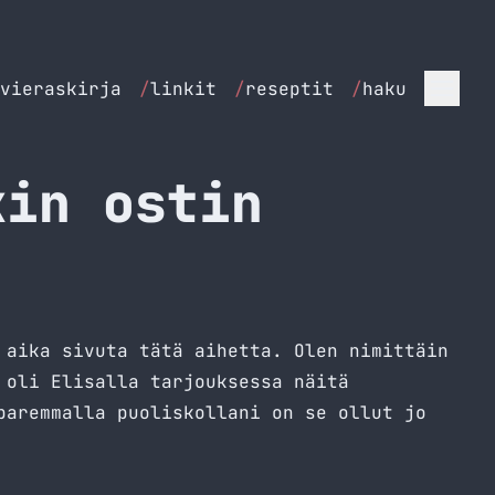
vieraskirja
/
linkit
/
reseptit
/
haku
kin ostin
aika sivuta tätä aihetta. Olen nimittäin
 oli Elisalla tarjouksessa näitä
paremmalla puoliskollani on se ollut jo