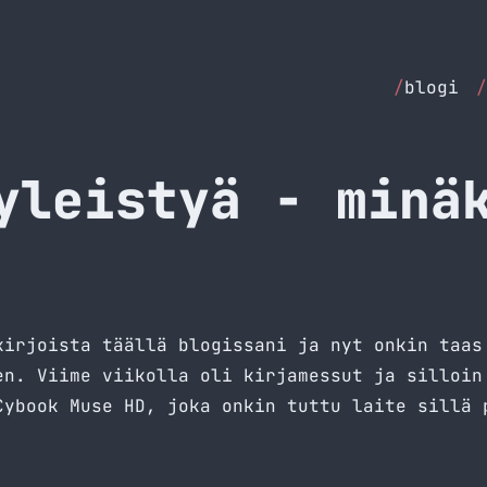
/
blogi
/
yleistyä - minä
-kirjoista täällä
blogissani
ja nyt onkin taas 
en. Viime viikolla oli kirjamessut ja silloin
Cybook Muse HD
, joka onkin tuttu laite sillä 