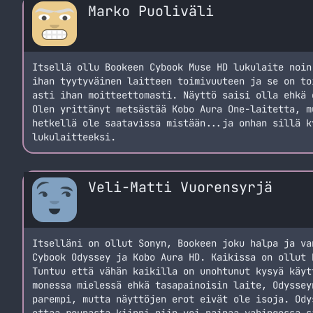
Marko Puoliväli
Itsellä ollu Bookeen Cybook Muse HD lukulaite noin
ihan tyytyväinen laitteen toimivuuteen ja se on to
asti ihan moitteettomasti. Näyttö saisi olla ehkä 
Olen yrittänyt metsästää Kobo Aura One-laitetta, m
hetkellä ole saatavissa mistään...ja onhan sillä k
lukulaitteeksi.
Veli-Matti Vuorensyrjä
Itselläni on ollut Sonyn, Bookeen joku halpa ja va
Cybook Odyssey ja Kobo Aura HD. Kaikissa on ollut 
Tuntuu että vähän kaikilla on unohtunut kysyä käyt
monessa mielessä ehkä tasapainoisin laite, Odyssey
parempi, mutta näyttöjen erot eivät ole isoja. Ody