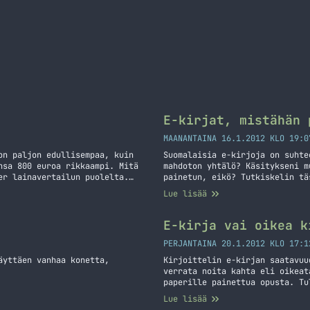
E-kirjat, mistähän 
MAANANTAINA 16.1.2012 KLO 19:0
on paljon edullisempaa, kuin
Suomalaisia e-kirjoja on suhte
nsa 800 euroa rikkaampi. Mitä
mahdoton yhtälö? Käsitykseni m
er lainavertailun puolelta.
painetun, eikö? Tutkiskelin tä
 hinnat mitä esitän ovat
ja sen hinta hämmensi. Suomala
Lue lisää
tetaan?… Jatka lukemista Mitä
Elisan omassa Elisa Kirjassa s
lukemista E-kirjat, mistähän p
E-kirja vai oikea k
PERJANTAINA 20.1.2012 KLO 17:1
äyttäen vanhaa konetta,
Kirjoittelin e-kirjan saatavuu
verrata noita kahta eli oikeat
paperille painettua opusta. Tu
hyödyistä ja muusta vastaavast
Lue lisää
on aika lailla samoissa hinnoi