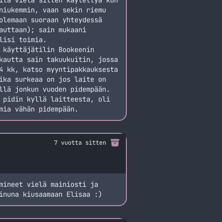
itä vielä sitten käytettyä kun
niukemmin, vaan sekin riemu
olemaan suoraan yhteydessä
auttaan); sain mukaani
lisi toimia.
 käyttäjätilin Bookeenin
kautta sain takuukuitin, jossa
4 kk, katso myyntipakkauksesta
ika surkeaa on jos laite on
llä jonkun vuoden pidempään.
 pidin kyllä laitteesta, oli
mia vähän pidempään.
7 vuotta sitten
mineet vielä mainiosti ja
inuna kiusaamaan Elisaa :)