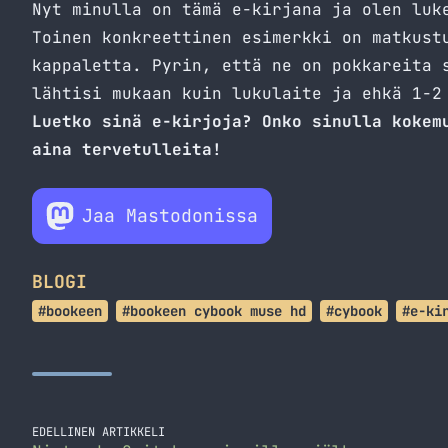
Nyt minulla on tämä e-kirjana ja olen luk
Toinen konkreettinen esimerkki on matkust
kappaletta. Pyrin, että ne on pokkareita 
lähtisi mukaan kuin lukulaite ja ehkä 1-2
Luetko sinä e-kirjoja? Onko sinulla kokem
aina tervetulleita!
Jaa Mastodonissa
BLOGI
#bookeen
#bookeen cybook muse hd
#cybook
#e-ki
EDELLINEN ARTIKKELI