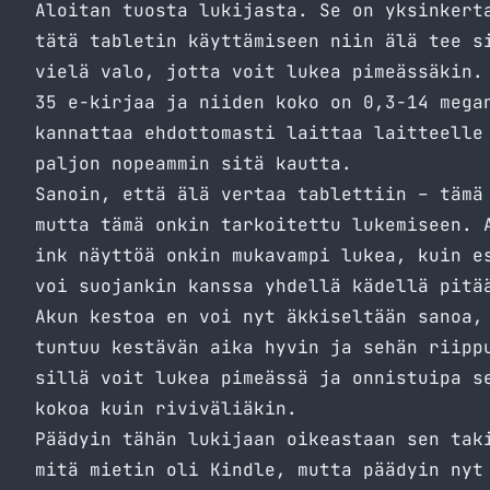
Aloitan tuosta lukijasta. Se on yksinkert
tätä tabletin käyttämiseen niin älä tee s
vielä valo, jotta voit lukea pimeässäkin.
35 e-kirjaa ja niiden koko on 0,3-14 mega
kannattaa ehdottomasti laittaa laitteelle
paljon nopeammin sitä kautta.
Sanoin, että älä vertaa tablettiin – tämä
mutta tämä onkin tarkoitettu lukemiseen. 
ink näyttöä onkin mukavampi lukea, kuin e
voi suojankin kanssa yhdellä kädellä pitä
Akun kestoa en voi nyt äkkiseltään sanoa,
tuntuu kestävän aika hyvin ja sehän riipp
sillä voit lukea pimeässä ja onnistuipa s
kokoa kuin riviväliäkin.
Päädyin tähän lukijaan oikeastaan sen tak
mitä mietin oli Kindle, mutta päädyin nyt