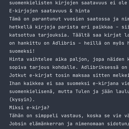
suomenkielisten kirjojen saatavuus ei ole
E-kirjojen saatavuus & hinta
Tämä on parantunut vuosien saatossa ja ni
hetkellä kirjoja parista eri paikkaa – s
katsottua tarjouksia. Täältä saa kirjat l
on hankittu on
Adlibris
– heillä on myös h
suomeksi!
Hinta vaihtelee aika paljon, jopa näiden 
sopiva tarjous kohdalle. Adlibriksessä on
Jotkut e-kirjat tosin maksaa sitten melke
Ihan kaikkea ei saa suomeksi e-kirjana vi
suomenkielisenä, mutta Tulen ja jään laul
(kysyin).
Miksi e-kirja?
Tähän on simppeli vastaus, koska se vie v
Jobsin elämänkerran ja nimenomaan sidotun