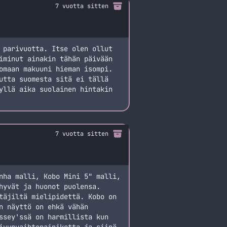
7 vuotta sitten
 parivuotta. Itse olen ollut
iminut ainakin tähän päivään
omaan makuuni hieman isompi.
utta suomesta sitä ei tällä
yllä aika suolainen hintakin
7 vuotta sitten
nha malli, Kobo Mini 5" malli,
hyvät ja huonot puolensa.
täjiltä mielipidettä. Kobo on
n näyttö on ehkä vähän
ssey'ssä on harmillista kun