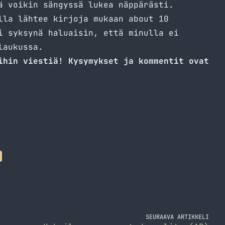
ä voikin sängyssä lukea näppärästi.
lla lähtee kirjoja mukaan about 10
i syksynä haluaisin, että minulla ei
laukussa.
ihin viestiä! Kysymykset ja kommentit ovat
SEURAAVA ARTIKKELI