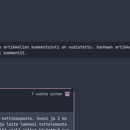
lukemista E-kirja vai oikea ki
n artikkelien kommentointi on uudistettu. Vanhaan artikk
t kommentit.
7 vuotta sitten
 nettikaupasta. Vuosi ja 2 kk
ja laite lakkasi tottelemasta