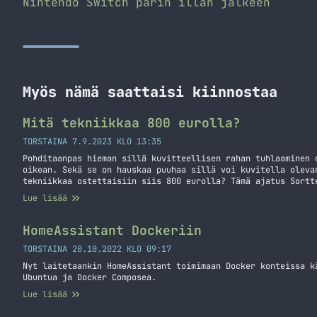
Nintendo Switch parin illan jälkeen
Myös nämä saattaisi kiinnostaa
Mitä tekniikkaa 800 eurolla?
TORSTAINA 7.9.2023 KLO 13:35
Pohditaanpas hieman sillä kuvitteellisen rahan tuhlaaminen 
oikean. Sekä se on hauskaa puuhaa sillä voi kuvitella oleva
tekniikkaa ostettaisiin siis 800 eurolla? Tämä ajatus Sortt
Eli leikitäänpäs. Otetaan kaupaksi Gigantin verkkokauppa ja
Lue lisää
olleet hintoja 7.9.2023 ja ne ovat voineet muuttua. Mitä os
tekniikkaa 800 eurolla?
HomeAssistant Dockeriin
TORSTAINA 20.10.2022 KLO 09:17
Nyt laitetaankin HomeAssistant toimimaan Docker konteissa k
Ubuntua ja Docker Composea.
Lue lisää