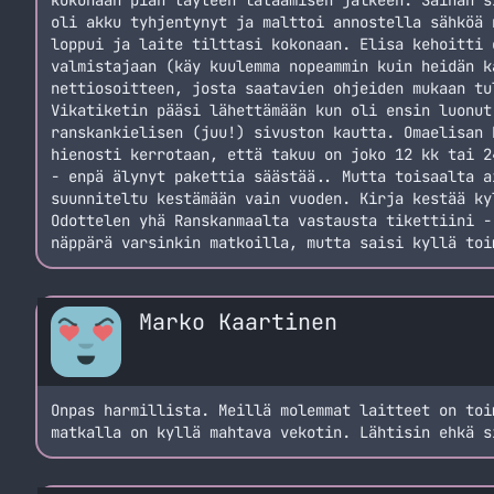
kokonaan pian täyteen lataamisen jälkeen. Saihan s
oli akku tyhjentynyt ja malttoi annostella sähköä 
loppui ja laite tilttasi kokonaan. Elisa kehoitti 
valmistajaan (käy kuulemma nopeammin kuin heidän k
nettiosoitteen, josta saatavien ohjeiden mukaan tu
Vikatiketin pääsi lähettämään kun oli ensin luonut
ranskankielisen (juu!) sivuston kautta. Omaelisan 
hienosti kerrotaan, että takuu on joko 12 kk tai 2
- enpä älynyt pakettia säästää.. Mutta toisaalta a
suunniteltu kestämään vain vuoden. Kirja kestää ky
Odottelen yhä Ranskanmaalta vastausta tikettiini -
näppärä varsinkin matkoilla, mutta saisi kyllä toi
Marko Kaartinen
Onpas harmillista. Meillä molemmat laitteet on toi
matkalla on kyllä mahtava vekotin. Lähtisin ehkä s