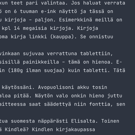
kun teet pari valintaa. Jos haluat verrata
ö on 6 tuuman e-ink näyttö ja tässä on
u kirjoja – paljon. Esimerkkinä meillä on
 kpl 14 megaisia kirjoja. Kirjoja
oma kirja linkki (kauppa). Se onnistuu
vinkaan sujuvaa verrattuna tablettiin,
sisillä painikkeilla – tämä on hienoa. E-
in (180g ilman suojaa) kuin tabletti. Tätä
 käytössäni. Avopuolisoni akku tosin
aloa pitää. Näytön valo onkin hieno juttu
aitteessa saat säädettyä niin fonttia, sen
tua suomesta näppärästi Elisalta. Toinen
ä Kindleä? Kindlen kirjakaupassa