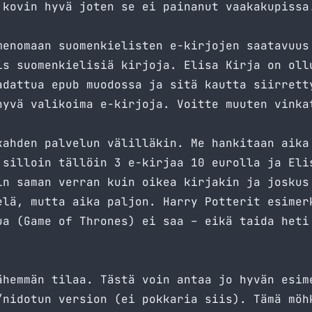
 kovin hyvä joten se ei painanut vaakakupissa
menomaan suomenkielisten e-kirjojen saatavuus
iis suomenkielisiä kirjoja.
Elisa Kirja
on ollu
adattua epub muodossa ja sitä kautta siirrett
yvä valikoima e-kirjoja. Voitte muuten vinka
kahden palvelun välilläkin. Me hankitaan aika
 silloin tällöin 3 e-kirjaa 10 eurolla ja Eli
in saman verran kuin oikea kirjakin ja joskus
elä, mutta aika paljon. Harry Potterit esimer
ua (Game of Thrones) ei saa – eikä taida heti
ähemmän tilaa. Tästä voin antaa jo hyvän esim
/nidotun version (ei pokkaria siis). Tämä möh