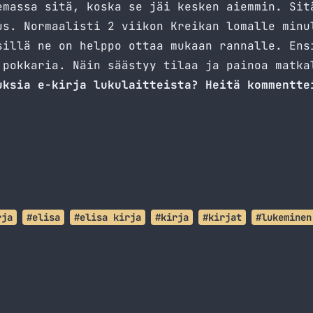
emassa sitä, koska se jäi kesken aiemmin. Sit
us. Normaalisti 2 viikon Kreikan lomalle minu
sillä ne on helppo ottaa mukaan rannalle. Ens
 pokkaria. Näin säästyy tilaa ja painoa matka
uksia e-kirja lukulaitteista? Heitä kommentte
rja
#elisa
#elisa kirja
#kirja
#kirjat
#lukeminen