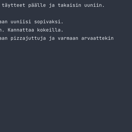
 täytteet päälle ja takaisin uuniin.
aan uuniisi sopivaksi.
h
. Kannattaa kokeilla.
aan pizzajuttuja ja varmaan arvaattekin