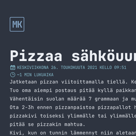
MK
Pizzaa sähköuu
KESKIVIIKKONA 26. TOUKOKUUTA 2021 KELLO 09:51
~1 MIN LUKUAIKA
Jatketaan
pizzan viitoittamalla tiellä
. K
Tuo oma aiempi postaus pitää kyllä paikka
Vähentäisin suolan määrää 7 grammaan ja m
Ota 2-3h ennen pizzanpaistoa pizzapallot 
pizzakivi toiseksi ylimmälle tai ylimmäll
pitää se pizzakin mahtua.
Kivi, kun on tunnin lämmennyt niin aletaa