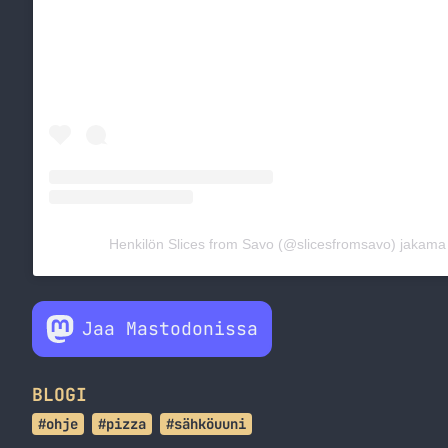
Henkilön Slices from Savo (@slicesfromsavo) jakama 
Jaa Mastodonissa
BLOGI
#ohje
#pizza
#sähköuuni