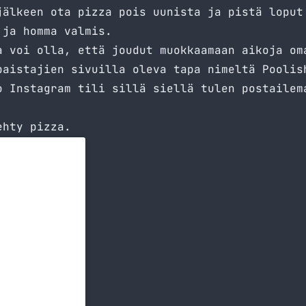
jälkeen ota pizza pois uunista ja pistä loput
 ja homma valmis.
a voi olla, että joudut muokkaamaan aikoja om
paistajien sivuilla oleva tapa nimeltä
Poolis
o
Instagram tili sillä siellä tulen postailem
ehty pizza.