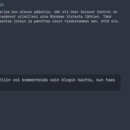
00
arjaa kun alkuun päästiin. UAC eli User Account Control on
hypännyt silmillesi aina Windows Vistasta lähtien. Tämä
sentaa jotain ja pakottaa sinut tiedostamaan sen, että olet
n mikä voi mahdollisesti muuttaa koneen asetuksia yms.
mista UAC:n ottaminen pois päältä Windows 8:ssa
eliin voi kommentoida vain blogin kautta, kun taas