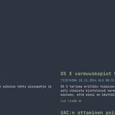
e
OS X varmuuskopiot 
TIISTAINA 18.11.2014 KLO 08:31
e aikoina tehty pizzapohja ja
OS X tarjoaa erittäin toimivan
asti ulkoista kiintolevyä varm
mieleen, että miksi en käyttäi
hyödyksi ja laittaisi sinne va
Lue lisää
suomennankin teille tässä niil
tarvitset… Jatka lukemista OS 
UAC:n ottaminen poi