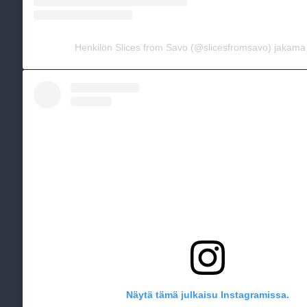
Henkilön Slices from Savo (@slicesfromsavo) jakama 
Näytä tämä julkaisu Instagramissa.