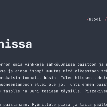
/
blogi
/
nissa
erron omia vinkkejä sähköuunissa paistoon ja 
nsa ja ainoa isompi muutos mitä oikeastaan te
urskaisin tomaatit käsin. Tulee hitusen tekst
huoneenlämpöön ellei ole jo. Tunti ennen pais
e tasolle ja uuni tosiaan täysille. Pizzakive
n paistamaan. Pyörittele pizza ja laita pääll