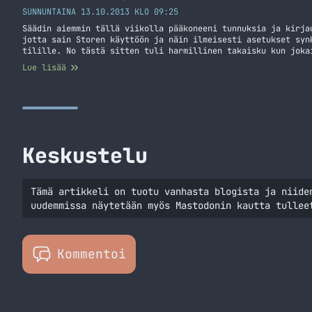
SUNNUNTAINA 13.10.2013 KLO 09:25
Säädin aiemmin tällä viikolla pääkoneeni tunnuksia ja kirja
jotta sain Storen käyttöön ja näin ilmeisesti asetukset syn
tilille. No tästä sitten tuli harmillinen takaisku kun joka
tilin salasanaa ja paikallisella tilillä näin ei ollut. Tän
Lue lisää
tutkia miten pääsisin eroon tästä kirjautumisesta. Alla onk
kirjautumisen ohitus
Keskustelu
Tämä artikkeli on tuotu vanhasta blogista ja niide
uudemmissa näytetään myös Mastodonin kautta tullee
Kommentoi