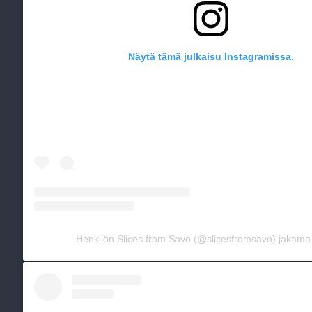
Näytä tämä julkaisu Instagramissa.
Henkilön Slices from Savo (@slicesfromsavo) jakama 