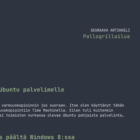
SEURAAVA ARTIKKELI
Pallogrillailua
Ubuntu palvelimelle
 varmuuskopioinnin jos suoraan. Itse olen käyttänyt tähän
uuskopiointiin Time Machinella. Eilen tuli kuitenkin
si toimiston nurkassa olevaa Ubuntu pohjaista palvelinta
rmuuskopiot menemään? Löysinkin nopeasti ohjeen minkä
tä osin mitä itse tarvitsi tehdä. Tätä operaatiota varten
X varmuuskopiot Ubuntu palvelimelle
s päältä Windows 8:ssa