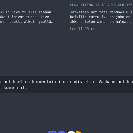
SUNNUNTAINA 13.10.2013 KLO 15:
uduin Live tilillä sisään,
Jatketaan nyt tätä Windows 8 s
kkautuisivat tuonne Live
kaikille tuttu ikkuna joka on 
inen bootti alkoi kysellä
ikkuna tulee aina kun haluat a
ään päätin sitten säätää ja
oikeasti asentamassa nyt jotai
Lue lisää
in… Jatka lukemista Windows 8
Mikäli tiedät mitä… Jatka luke
n artikkelien kommentointi on uudistettu. Vanhaan artikk
t kommentit.