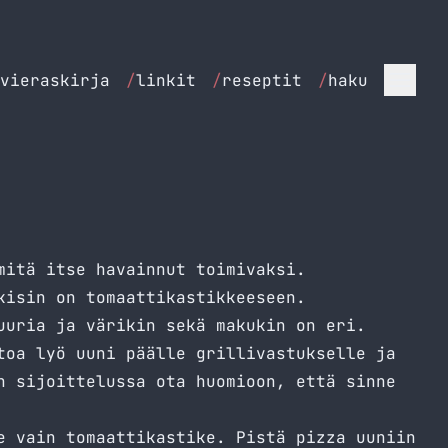
vieraskirja
/
linkit
/
reseptit
/
haku
mitä itse havainnut toimivaksi.
kisin on tomaattikastikkeeseen.
uuria ja värikin sekä makukin on eri.
toa lyö uuni päälle grillivastukselle ja
n sijoittelussa ota huomioon, että sinne
e vain tomaattikastike. Pistä pizza uuniin