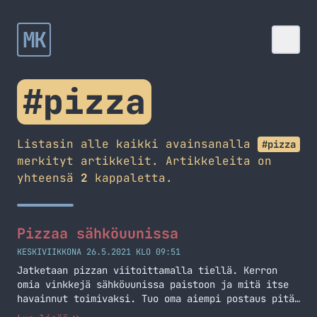
MK
#pizza
Listasin alle kaikki avainsanalla
#pizza
merkityt artikkelit. Artikkeleita on
yhteensä
2
kappaletta.
Pizzaa sähköuunissa
KESKIVIIKKONA 26.5.2021 KLO 09:51
Jatketaan pizzan viitoittamalla tiellä. Kerron
omia vinkkejä sähköuunissa paistoon ja mitä itse
havainnut toimivaksi. Tuo oma aiempi postaus pitää
kyllä paikkansa ja ainoa isompi muutos mitä