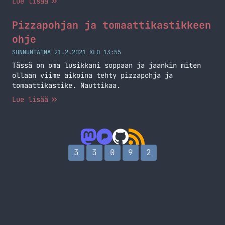
Lue lisää
oikeastaan tekisin on tomaattikastikkeeseen.
Vähentäisin suolan määrää 7 grammaan ja murskaisin
Pizzapohjan ja tomaattikastikkeen
tomaatit käsin. Tulee hitusen tekstuuria ja
värikin sekä makukin on eri. Ota 2-3h ennen
ohje
pizzanpaistoa pizzapallot huoneenlämpöön ellei…
SUNNUNTAINA 21.2.2021 KLO 13:55
Jatka lukemista Pizzaa sähköuunissa
Tässä on oma lusikkani soppaan ja jaankin miten
ollaan viime aikoina tehty pizzapohja ja
tomaattikastike. Nauttikaa.
Lue lisää
3
3
0
9
2