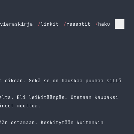
vieraskirja
/
linkit
/
reseptit
/
haku
n oikean. Sekä se on hauskaa puuhaa sillä
lta. Eli leikitäänpäs. Otetaan kaupaksi
ineet muuttua.
ään ostamaan. Keskitytään kuitenkin