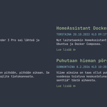
HomeAssistant Docke
TORSTAINA 20.10.2022 KLO 09:17
nder 3 Pro sai lähteä ja
Nyt laitetaankin HomeAssistant
Ubuntua ja Docker Composea.
Lue lisää
Puhutaan hieman pör
SUNNUNTAINA 8.2.2026 KLO 10:20
en pitkään, pitkään aikaan. Se
Viime aikoina on taas ollut pu
sqlite tietokannasta.
vuodessa toistuva keskusteluna
senttiä" tästä aiheesta.
Lue lisää