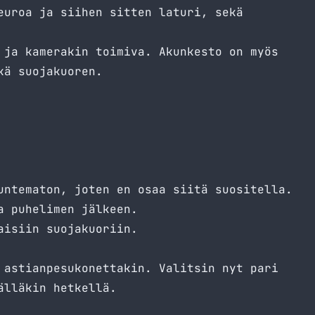
euroa ja siihen sitten laturi, sekä
 ja kamerakin toimiva. Akunkesto on myös
kä suojakuoren.
untematon, joten en osaa siitä suositella.
a puhelimen jälkeen.
aisiin suojakuoriin.
 astianpesukonettakin. Valitsin nyt pari
älläkin hetkellä.