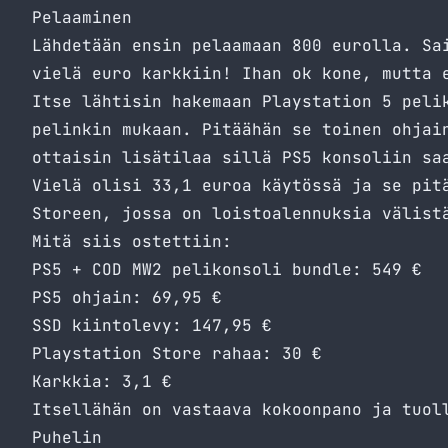
Pelaaminen
Lähdetään ensin pelaamaan 800 eurolla. Sa
vielä euro karkkiin! Ihan ok kone, mutta 
Itse lähtisin hakemaan Playstation 5 peli
pelinkin mukaan. Pitäähän se toinen ohjai
ottaisin lisätilaa sillä PS5 konsoliin sa
Vielä olisi 33,1 euroa käytössä ja se pit
Storeen, jossa on loistoalennuksia välist
Mitä siis ostettiin:
PS5 + COD MW2 pelikonsoli bundle: 549 €
PS5 ohjain: 69,95 €
SSD kiintolevy: 147,95 €
Playstation Store rahaa: 30 €
Karkkia: 3,1 €
Itsellähän on vastaava kokoonpano ja tuol
Puhelin