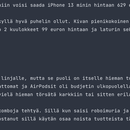
niin voisi saada iPhone 13 minin hintaan 629 
kyllä hyvä puhelin ollut. Kivan pienikokoinen
o 2 kuulokkeet 99 euron hintaan ja laturin se
 linjalle, mutta se puoli on itselle hieman t
attomat ja AirPodsit oli budjetin ulkopuolell
vielä hieman törsätä karkkiin tai sitten eril
komboja tehtyä. Sillä kun saisi roboimuria ja
ostanut sillä käytän osaa noista tuotteista t