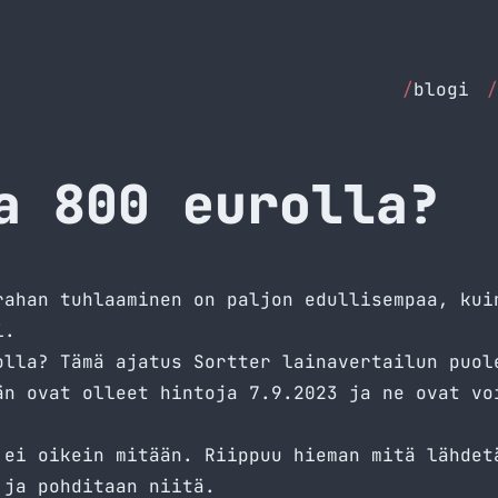
/
blogi
/
a 800 eurolla?
rahan tuhlaaminen on paljon edullisempaa, kui
i.
rolla? Tämä ajatus
Sortter
lainavertailun puole
än ovat olleet hintoja 7.9.2023 ja ne ovat vo
 ei oikein mitään. Riippuu hieman mitä lähdet
 ja pohditaan niitä.