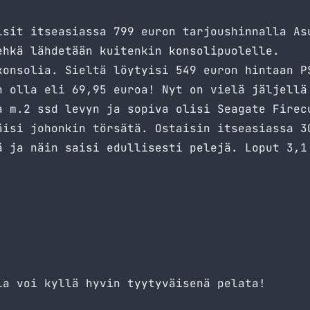
isit itseasiassa 799 euron tarjoushinnalla As
ehkä lähdetään kuitenkin konsolipuolelle.
konsolia. Sieltä löytyisi 549 euron hintaan P
n olla eli 69,95 euroa! Nyt on vielä jäljellä
a m.2 ssd levyn ja sopiva olisi Seagate Firec
äisi johonkin törsätä. Ostaisin itseasiassa 3
ä ja näin saisi edullisesti pelejä. Loput 3,1
la voi kyllä hyvin tyytyväisenä pelata!