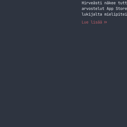
Hirveästi näkee tutt
arvostelut App Store
lukijalta mielipitei
ostaa jo sille. Tämä
Lue lisää
muitakin pelejä tuli