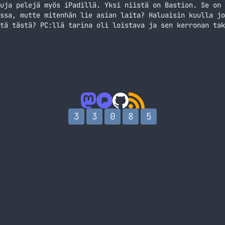
uja pelejä myös iPadillä. Yksi niistä on Bastion. Se on 
ssa, mutte mitenhän lie asian laita? Haluaisin kuulla jo
tä tästä? PC:llä tarina oli loistava ja sen kerronan tak
 voikin olla joululomaa varten oiva hankinta itse kullek
si… Jatka lukemista Bastion rokkasi PC:llä, entäs iPadil
3
3
0
8
5