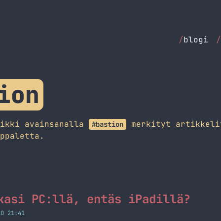
/
blogi
/
ion
aikki avainsanalla
merkityt artikkeli
#bastion
ppaletta.
kasi PC:llä, entäs iPadillä?
LO 21:41