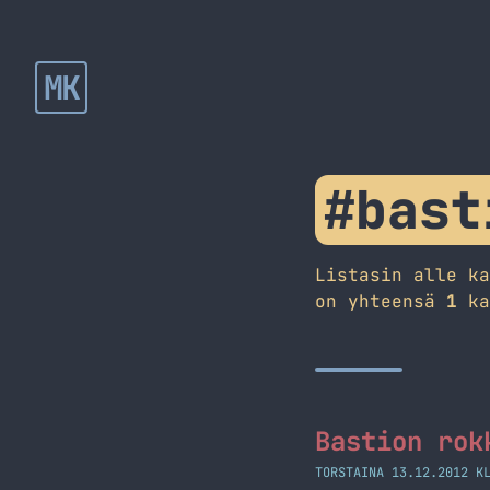
MK
#bast
Listasin alle k
on yhteensä
1
ka
Bastion rok
TORSTAINA 13.12.2012 K