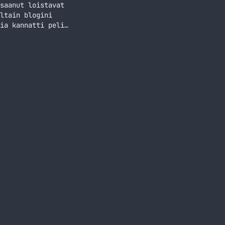
saanut loistavat
ltain blogini
ia kannatti peli
kin. Toivottavasti
lä?