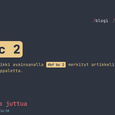
/
blogi
/
c 2
aikki avainsanalla
merkityt artikkeli
#bf bc 2
ppaletta.
a juttua
 16:58