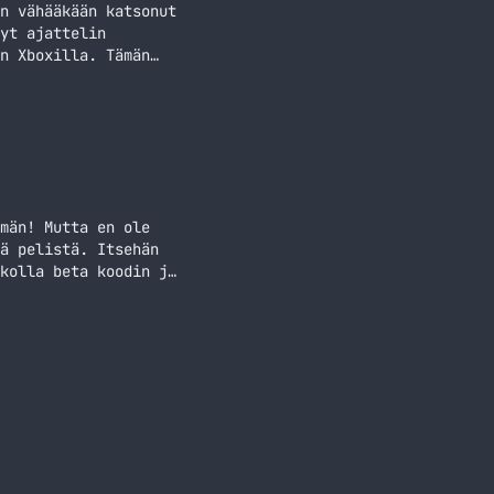
n vähääkään katsonut
yt ajattelin
n Xboxilla. Tämän
sani olis sinulla
män! Mutta en ole
ä pelistä. Itsehän
kolla beta koodin ja
utta tähän tuli…