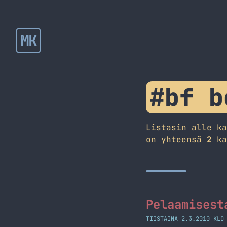
MK
#bf b
Listasin alle k
on yhteensä
2
ka
Pelaamisest
TIISTAINA 2.3.2010 KLO