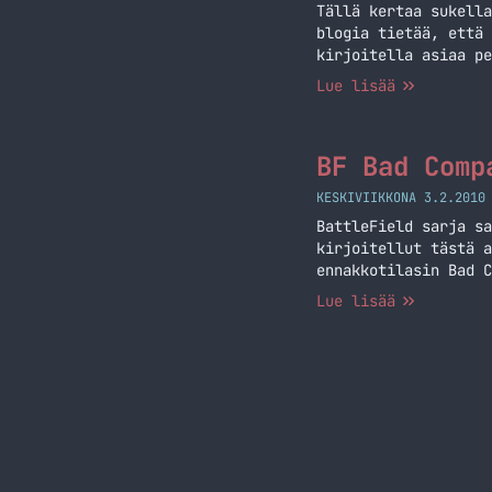
Tällä kertaa sukella
blogia tietää, että 
kirjoitella asiaa pe
viestin tarkoituksen
Lue lisää
sitten PC tai Xbox, 
BF Bad Comp
KESKIVIIKKONA 3.2.2010
BattleField sarja sa
kirjoitellut tästä a
ennakkotilasin Bad C
olen päässyt pelaile
Lue lisää
Jatka lukemista BF B