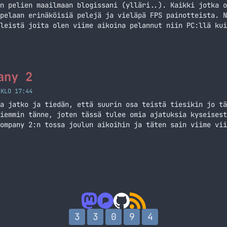
n pelien maailmaan blogissani (ylläri..). Kaikki jotka o
pelaan erinäköisiä pelejä ja vieläpä FPS painotteista. N
leistä joita olen viime aikoina pelannut niin PC:llä kui
a olisi saada lisää porukkaa pelaamaan vaikka minun kans
mutta siitä… Jatka lukemista Pelaamisesta juttua
any 2
 KLO 17:44
a jatko ja tiedän, että suurin osa teistä tiesikin jo tä
iemmin tänne, joten tässä tulee omia ajatuksia kyseisest
ompany 2:n tossa joulun aikoihin ja täten sain viime vii
maan betaa. Aluksihan se bugasi palvelimen valinnassa, m
ad Company 2
3
3
0
9
4