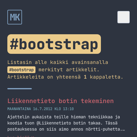
MK
#bootstrap
Listasin alle kaikki avainsanalla
merkityt artikkelit.
#bootstrap
Artikkeleita on yhteensä
1
kappaletta.
Liikennetieto botin tekeminen
MAANANTAINA 16.7.2012 KLO 13:10
Ajattelin aukaista teille hieman tekniikkaa ja
koodia tuon @Liikennetieto botin takaa. Tässä
postauksessa on siis aimo annos nörtti-puhetta.
Käytetyt tekniikat Liikennetieto botin takana on