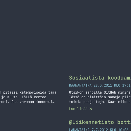
Sosiaalista koodaam
MAANANTAINA 28.3.2011 KLO 17:1
n pitäisi kategorisoida tämä
Otsikon sanoilla GitHub nimine
 ja muuta. Tällä kertaa
Tässä on nimittäin samoja piir
tori. Osa varmaan innostui
toisia projekteja. Saat niiden
 voisi luulla. Jekyll generoi
tilapäivitysten virkaa. Hieno 
Lue lisää
t syöttänyt. Blogipostauksen…
@Liikennetieto bott
LAUANTAINA 7.7.2012 KLO 10:06