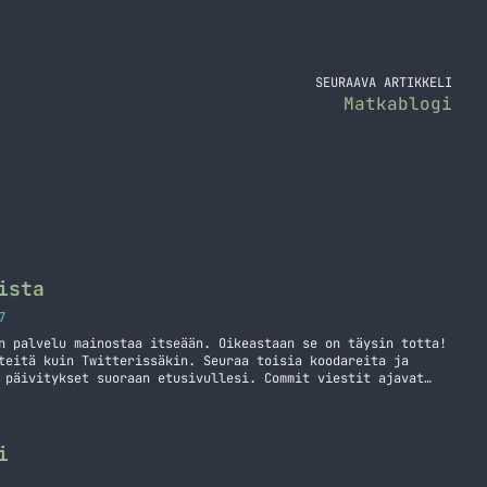
SEURAAVA ARTIKKELI
Matkablogi
ista
7
n palvelu mainostaa itseään. Oikeastaan se on täysin totta!
teitä kuin Twitterissäkin. Seuraa toisia koodareita ja
 päivitykset suoraan etusivullesi. Commit viestit ajavat
systeemi koodarille.
i