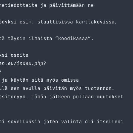
netiedotteita ja päivittämään ne
ödyksi esim. staattisissa karttakuvissa,
tä täysin ilmaista ”koodikasaa”.
ksi osoite
en.eu/index.php?
?
 ja käytän sitä myös omissa
llä sen avulla päivitän myös tuotannon.
ositoryyn. Tämän jälkeen pullaan muutokset
ni sovelluksia joten valinta oli itselleni