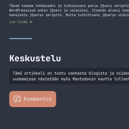
Tässä teemaa tehdessäni ja tutkiessani paria jQuery skripti
WordPressissä onkin jQuery jo valmiiksi. Itsehän aluksi tee
kansiosta jQueryn skriptin. Mutta tutkittuani jQueryn voiki
header tiedostoon ilman, että sinulla tarvitsee olla teeman
Lue lisää
tiedostoa. Hommahan onnistuu hyvinkin helposti. Avaa header
Etsi… Jatka lukemista jQuery WordPressissä
Keskustelu
Tämä artikkeli on tuotu vanhasta blogista ja niide
uudemmissa näytetään myös Mastodonin kautta tullee
Kommentoi