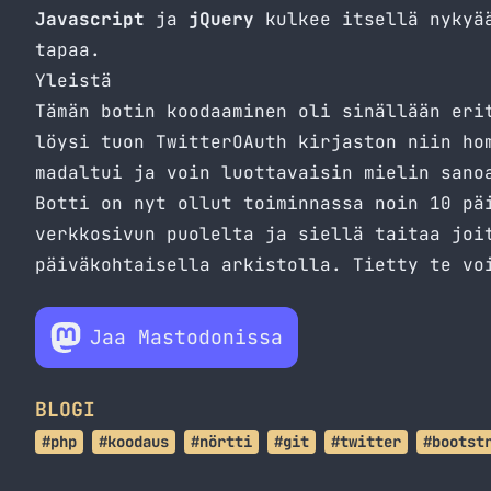
Javascript
ja
jQuery
kulkee itsellä nykyää
tapaa.
Yleistä
Tämän botin koodaaminen oli sinällään eri
löysi tuon TwitterOAuth kirjaston niin ho
madaltui ja voin luottavaisin mielin sano
Botti on nyt ollut toiminnassa noin 10 pä
verkkosivun puolelta ja siellä taitaa joi
päiväkohtaisella arkistolla. Tietty te vo
Jaa Mastodonissa
BLOGI
#php
#koodaus
#nörtti
#git
#twitter
#bootst