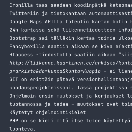
Cronilla
taas saadaan koodinpätkä katsomaa
Twitteriin ja tietokantaan automaattisest
Google Maps API
lla toteutin kartan botin 
24h kartassa sekä liikennetiedotteen info
Bootstrap
sai tälläkin kertaa toimia ulkoa
Fancyboxilla
saatiin aikaan se kiva efekti
Htaccess
-tiedostolla saatiin aikaan ”siis
http://liikenne.kaartinen.eu/arkisto/kunt
p=arkisto&do=kunta&kunta=Kuopio
– ei liene
GIT
on erittäin pätevä versionhallintaohje
koodausprojekteissani. Tässä projektissa 
Ohjelmoin ensin muutokset ja korjaukset l
tuotannossa ja tadaa – muutokset ovat toi
Käytetyt ohjelmointikielet
PHP
on se kieli mitä itse tulee käytettyä 
luonteva.