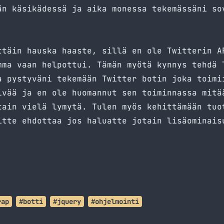
n käsikädessä ja aika monessa tekemässäni so
ttäin hauska haaste, sillä en ole Twitterin A
mma vaan helpottui. Tämän myötä kynnys tehdä 
a pystyväni tekemään Twitter botin joka toimi
ivää ja en ole huomannut sen toiminnassa mitä
tain vielä lymytä. Tulen myös kehittämään tuo
itte ehdottaa jos haluatte jotain lisäominais
rap
#botti
#jquery
#ohjelmointi