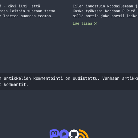
ä – kävi ilmi, että
Eilen innostuin koodailemaan j
maan laitoin suoraan teema
Koska työkseni koodaan PHP:tä 
n laittaa suoraan teeman
sillä bottia joka parsii liike
 sisällä omaa jQuery skripti
seuraavaksi ja kerron hieman m
Lue lisää
.php -tiedosto editorissa.
on. Joka viides minuutti skrip
@Liikennetieto botti
n artikkelien kommentointi on uudistettu. Vanhaan artikk
t kommentit.