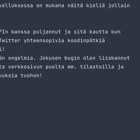
velluksessa on mukana näitä kieliä jollain
PIn kanssa puljannut ja sitä kautta kun
Twitter yhteensopivia koodinpätkiä
i!
än ongelmia. Jokusen bugin olen liiskannut
ta verkkosivun puolta mm. tilastoilla ja
uuksia tuohon!