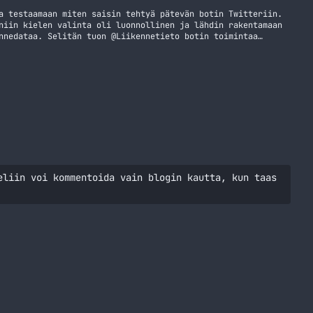
a testaamaan miten saisin tehtyä pätevän botin Twitteriin.
niin kielen valinta oli luonnollinen ja lähdin rakentamaan
nnedataa. Selitän tuon @Liikennetieto botin toimintaa
iten se tekee sen ja mitä ominaisuuksia siinä käytännössä
ti tarkastaan onko tullut uusia… Jatka lukemista
eliin voi kommentoida vain blogin kautta, kun taas