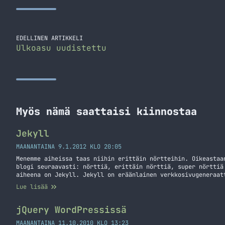
EDELLINEN ARTIKKELI
Ulkoasu uudistettu
Myös nämä saattaisi kiinnostaa
Jekyll
MAANANTAINA 9.1.2012 KLO 20:05
Menemme aiheissa taas niihin erittäin nörtteihin. Oikeastaa
blogi seuraavasti: nörttiä, erittäin nörttiä, super nörttiä
aiheena on Jekyll. Jekyll on eräänlainen verkkosivugeneraat
tästä, mutta ei kyse ole ihan niin simppelistä asiasta kuin
Lue lisää
nimittäin staattisia verkkosivuja sen mukaan mitä sinne ole
Jatka lukemista Jekyll
jQuery WordPressissä
MAANANTAINA 11.10.2010 KLO 13:23