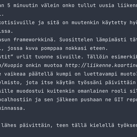
n 5 minuutin välein onko tullut uusia liiken
i.
kotisivuille ja sitä on muutenkin käytetty hy
issa.
sun frameworkkinä. Suosittelen lämpimästi tä
, jossa kuva pomppaa nokkasi eteen.
tit” urlit tuonne sivuille. Tällöin esimerki
a/Kuopio
onkin muotoa
http://liikenne.kaartin
 vaikeaa päätellä kumpi on luettavampi muoto
lmisto, jota itse käytän työssäni päivittäin
sille muodostui kuitenkin omanlainen rooli si
ocalhostiin ja sen jälkeen pushaan ne GIT rep
minnassa.
lähes päivittäin, teen tällä kielellä työkse