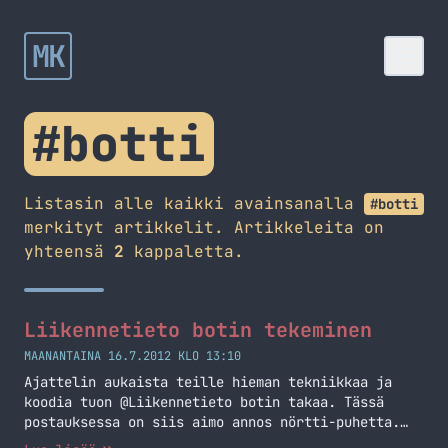
MK
#botti
Listasin alle kaikki avainsanalla
#botti
merkityt artikkelit. Artikkeleita on
yhteensä
2
kappaletta.
Liikennetieto botin tekeminen
MAANANTAINA 16.7.2012 KLO 13:10
Ajattelin aukaista teille hieman tekniikkaa ja
koodia tuon @Liikennetieto botin takaa. Tässä
postauksessa on siis aimo annos nörtti-puhetta.
Käytetyt tekniikat Liikennetieto botin takana on