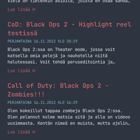
Vielä on tietenkin asioita, joista en osaa sanoa
yhtään mitään. En ole esimerkiksi lähtenyt vielä
Lue lisää
Prestigeä hankkimeen sotilaalleni. Yhden aseen
olen jo ”prestannut”, nimittäin MSMC nimisen
CoD: Black Ops 2 - Highlight reel
SMG:n. Paljon on uutta tullut myös
scorestreakkeihin ja moneen muuhun osa-alueeseen.
testissä
Aseluokkien tekeminenkin on erilaista,… Jatka
PERJANTAINA 16.11.2012 KLO 20:29
lukemista Call of Duty: Black Ops 2 – Moninpeli
Black Ops 2:ssa on Theater mode, jossa voit
katsella omia pelejä ja nauhotella niitä
halutessasi. Voit tehdä peruseditointia ja
maksimissaan 2 minuutin pätkät voi siirtää suoraan
Lue lisää
Youtubeen. Theater modessa on yksi asia joka on
suhteellisen hauska. Sen ominaisuuden nimi on
Call of Duty: Black Ops 2 -
Highlight Reel jolla voit tehdä pätkiä omasta
pelistä jossa näkyy käytännössä kaikki
Zombies!!!
onnistumiset (eli tapot).… Jatka lukemista CoD:
PERJANTAINA 16.11.2012 KLO 16:29
Black Ops 2 – Highlight reel testissä
Olen kokeillut tappaa zombeja Black Ops 2:ssa.
Olen pelannut kolme matsia sitä ja alla on videoo
uusimmasta. Kentän nimeä en muista, mutta ajelin
bussilla ja tapoin jotain ihmeötököitä. Ihan eri
Lue lisää
settiä kuin aiemmassa zombie modessa, aika