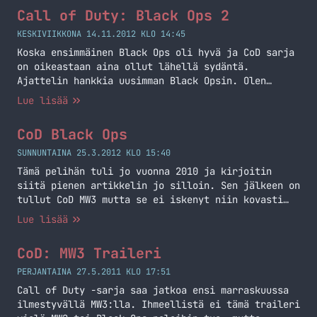
hauskaa! Olen pelannut Zombeja vasta yksinään
Call of Duty: Black Ops 2
joten moninpelistä ei ole kokemusta sillä saralla.
Minusta hauskinta on pelata tuttujen kavereiden…
KESKIVIIKKONA 14.11.2012 KLO 14:45
Jatka lukemista Call of Duty: Black Ops 2 –
Koska ensimmäinen Black Ops oli hyvä ja CoD sarja
Zombies!!!
on oikeastaan aina ollut lähellä sydäntä.
Ajattelin hankkia uusimman Black Opsin. Olen
jonkun verran pelannut uutta Blopsia ja täytyy
Lue lisää
sanoa, että on ollut aika hauskaa. Olen koittanut
yksinpeliä, zombiemodea ja moninpeliä. Yksinpeli
CoD Black Ops
vaikuttaa yhtä putkijuoksulta kuin aiemmatkin,
mutta onhan nuo ennenkin tullut kahlattua läpi ja
SUNNUNTAINA 25.3.2012 KLO 15:40
on… Jatka lukemista Call of Duty: Black Ops 2
Tämä pelihän tuli jo vuonna 2010 ja kirjoitin
siitä pienen artikkelin jo silloin. Sen jälkeen on
tullut CoD MW3 mutta se ei iskenyt niin kovasti
kuin BO. MW3 tuppaa olemaan aina xiittereitä
Lue lisää
täynnä kun menen pelaamaan sitä. Sen takia se ei
viime aikoina ole iskenyt ollenkaan. Tänään
CoD: MW3 Traileri
kuitenkin asentelin pitkästä aikaa Black Opsin ja
helkutti… Jatka lukemista CoD Black Ops
PERJANTAINA 27.5.2011 KLO 17:51
Call of Duty -sarja saa jatkoa ensi marraskuussa
ilmestyvällä MW3:lla. Ihmeellistä ei tämä traileri