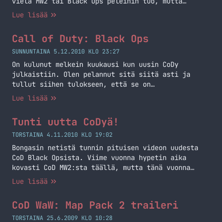
vielä MW2 tai Black Ops peleihin tuo, mutta
katsellaan ja kuulostellaan.
Lue lisää
Call of Duty: Black Ops
SUNNUNTAINA 5.12.2010 KLO 23:27
On kulunut melkein kuukausi kun uusin CoDy
julkaistiin. Olen pelannut sitä siitä asti ja
tullut siihen tulokseen, että se on
minunlaiselleni CoD -fanille juurikin sitä mitä
Lue lisää
tarvitsin!
Tunti uutta CoDyä!
TORSTAINA 4.11.2010 KLO 19:02
Bongasin netistä tunnin pituisen videon uudesta
CoD Black Opsista. Viime vuonna hypetin aika
kovasti CoD MW2:sta täällä, mutta tänä vuonna
hypetys jää oikeastaan tähän postaukseen. Kyllä
Lue lisää
olen ennakkotilannut sen, kyllä se on minulla ensi
viikon tiistaina kun se julkaistaan ja kyllä aion
CoD WaW: Map Pack 2 traileri
tahkoa yksinpelin läpi ja moninpeliä monta
monituista tuntia! (sry muu elämä!) Katsokaahan
TORSTAINA 25.6.2009 KLO 10:28