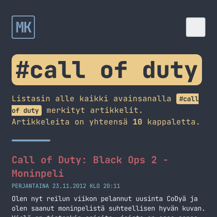
MK
#call of duty
Listasin alle kaikki avainsanalla
#call
merkityt artikkelit.
of duty
Artikkeleita on yhteensä
10
kappaletta.
Call of Duty: Black Ops 2 -
Moninpeli
PERJANTAINA 23.11.2012 KLO 20:11
Olen nyt reilun viikon pelannut uusinta CoDyä ja
olen saanut moninpelistä suhteellisen hyvän kuvan.