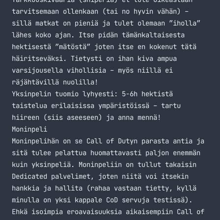
tarvitsemaan ollenkaan (tai no hyvin vähän) –
sillä matkat on pieniä ja tulet olemaan ”iholla”
lähes koko ajan. Itse pidän tämänkaltaisesta
hektisestä ”mätöstä” joten itse en kokenut tätä
häiritseväksi. Tietysti on ihan kiva ampua
varsijousella vihollisia – myös niillä ei
räjähtävillä nuolilla!
Yksinpelin tuomio lyhyesti: 5-6h hektistä
taistelua erilaisissa ympäristöissä – tartu
hiireen (siis aseeseen) ja anna mennä!
Moninpeli
Moninpelihän on se Call of Dutyn parasta antia ja
sitä tulee pelattua huomattavasti paljon enemmän
kuin yksinpeliä. Moninpeliin on tullut takaisin
Dedicated palvelimet, joten niitä voi itsekin
hankkia ja hallita (rahaa vastaan tietty, kyllä
minulla on yksi kappale CoD servuja testissä).
Ehkä isoimpia eroavaisuuksia aikaisempiin Call of