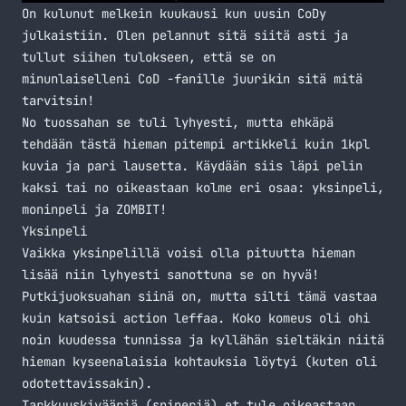
On kulunut melkein kuukausi kun uusin CoDy
julkaistiin. Olen pelannut sitä siitä asti ja
tullut siihen tulokseen, että se on
minunlaiselleni CoD -fanille juurikin sitä mitä
tarvitsin!
No tuossahan se tuli lyhyesti, mutta ehkäpä
tehdään tästä hieman pitempi artikkeli kuin 1kpl
kuvia ja pari lausetta. Käydään siis läpi pelin
kaksi tai no oikeastaan kolme eri osaa: yksinpeli,
moninpeli ja ZOMBIT!
Yksinpeli
Vaikka yksinpelillä voisi olla pituutta hieman
lisää niin lyhyesti sanottuna se on hyvä!
Putkijuoksuahan siinä on, mutta silti tämä vastaa
kuin katsoisi action leffaa. Koko komeus oli ohi
noin kuudessa tunnissa ja kyllähän sieltäkin niitä
hieman kyseenalaisia kohtauksia löytyi (kuten oli
odotettavissakin).
Tarkkuuskivääriä (sniperiä) et tule oikeastaan