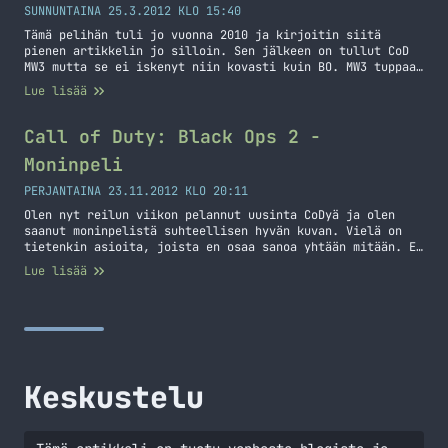
SUNNUNTAINA 25.3.2012 KLO 15:40
Tämä pelihän tuli jo vuonna 2010 ja kirjoitin siitä
pienen artikkelin jo silloin. Sen jälkeen on tullut CoD
MW3 mutta se ei iskenyt niin kovasti kuin BO. MW3 tuppaa
olemaan aina xiittereitä täynnä kun menen pelaamaan sitä.
Lue lisää
Sen takia se ei viime aikoina ole iskenyt ollenkaan.
Tänään kuitenkin asentelin pitkästä aikaa Black Opsin ja
helkutti… Jatka lukemista CoD Black Ops
Call of Duty: Black Ops 2 -
Moninpeli
PERJANTAINA 23.11.2012 KLO 20:11
Olen nyt reilun viikon pelannut uusinta CoDyä ja olen
saanut moninpelistä suhteellisen hyvän kuvan. Vielä on
tietenkin asioita, joista en osaa sanoa yhtään mitään. En
ole esimerkiksi lähtenyt vielä Prestigeä hankkimeen
Lue lisää
sotilaalleni. Yhden aseen olen jo ”prestannut”, nimittäin
MSMC nimisen SMG:n. Paljon on uutta tullut myös
scorestreakkeihin ja moneen muuhun osa-alueeseen.
Aseluokkien tekeminenkin on erilaista,… Jatka lukemista
Call of Duty: Black Ops 2 – Moninpeli
Keskustelu