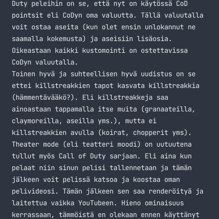
Duty peleihin on se, että nyt on käytössä CoD
pointsit eli CoDyn oma valuutta. Tällä valuutalla
voit ostaa aseita (kun olet ensin unlokannut ne
saamalla kokemusta) ja aseisiin lisäosia.
Oikeastaan kaikki kustomointi on ostettavissa
CoDyn valuutalla.
Toinen hyvä ja suhteellisen hyvä uudistus on se
ettei killstreakkien tapot kasvata killstreakkia
(hämmentävääkö?). Eli killstreakkeja saa
ainoastaan tappamalla itse muita (granaateilla,
claymoreilla, aseilla yms.), mutta ei
killstreakkien avulla (koirat, chopperit yms).
Theater mode (eli teatteri moodi) on uutuutena
tullut myös Call of Duty sarjaan. Eli aina kun
pelaat niin sinun pelisi tallennetaan ja tämän
jälkeen voit pelissä katsoa ja koostaa oman
pelivideosi. Tämän jälkeen sen saa renderöityä ja
laitettua vaikka YouTubeen. Hieno ominaisuus
kerrassaan, tämmöistä en olekaan ennen käyttänyt