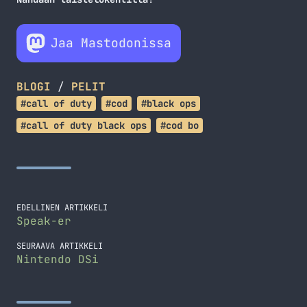
Jaa Mastodonissa
BLOGI
/
PELIT
#call of duty
#cod
#black ops
#call of duty black ops
#cod bo
EDELLINEN ARTIKKELI
Speak-er
SEURAAVA ARTIKKELI
Nintendo DSi