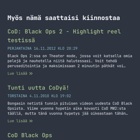
Myös nämä saattaisi kiinnostaa
CoD: Black Ops 2 - Highlight reel
testissä
PERJANTAINA 16.11.2012 KLO 20:29
Black Ops 2:ssa on Theater mode, jossa voit katsella omia
pelejä ja nauhotella niitä halutessasi. Voit tehdä
peruseditointia ja maksimissaan 2 minuutin pätkät voi
siirtää suoraan Youtubeen. Theater modessa on yksi asia
Lue lisää
joka on suhteellisen hauska. Sen ominaisuuden nimi on
Highlight Reel jolla voit tehdä pätkiä omasta pelistä
jossa näkyy käytännössä kaikki onnistumiset (eli tapot).…
Tunti uutta CoDyä!
Jatka lukemista CoD: Black Ops 2 – Highlight reel
testissä
TORSTAINA 4.11.2010 KLO 19:02
Bongasin netistä tunnin pituisen videon uudesta CoD Black
Opsista. Viime vuonna hypetin aika kovasti CoD MW2:sta
täällä, mutta tänä vuonna hypetys jää oikeastaan tähän
postaukseen. Kyllä olen ennakkotilannut sen, kyllä se on
Lue lisää
minulla ensi viikon tiistaina kun se julkaistaan ja kyllä
aion tahkoa yksinpelin läpi ja moninpeliä monta
monituista tuntia! (sry muu elämä!) Katsokaahan tämä…
CoD Black Ops
Jatka lukemista Tunti uutta CoDyä!