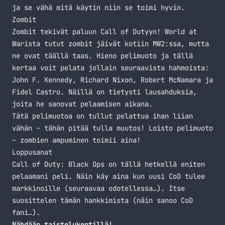
ja se vähä mitä käytin niin se toimi hyvin.
Zombit
Zombit tekivät paluun Call of Dutyyn! World at
Warista tutut zombit jäivät kotiin MW2:ssa, mutta
ne ovat täällä taas. Hieno pelimuoto ja tällä
kertaa voit pelata jollain seuraavista hahmoista:
John F. Kennedy, Richard Nixon, Robert McNamara ja
Fidel Castro. Näillä on tietysti lausahduksia,
joita he sanovat pelaamisen aikana.
Tätä pelimuotoa on tullut pelattua ihan liian
vähän – tähän pitää tulla muutos! Loisto pelimuoto
– zombien ampuminen toimii aina!
Loppusanat
Call of Duty: Black Ops on tällä hetkellä eniten
pelaamani peli. Näin käy aina kun uusi CoD tulee
markkinoille (seuraavaa odotellessa…). Itse
suosittelen tämän hankkimista (näin sanoo CoD
fani…).
Nähdään taistelukentillä!