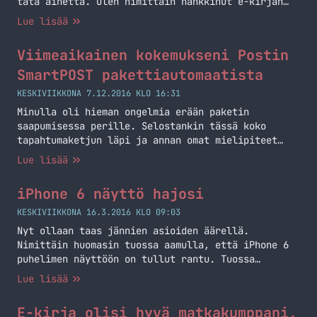
tätä aihetta. Olen nimittäin hankkinut e-kirjan
lukemiseen oman laitteen. Viime viikolla oli
Lue lisää
kirjamessut ja silloin oli Elisalla tarjouksessa
näitä lukulaitteita.
Viimeaikainen kokemukseni Postin
SmartPOST pakettiautomaatista
KESKIVIIKKONA 7.12.2016 KLO 16:31
Minulla oli hieman ongelmia erään paketin
saapumisessa perille. Selostankin tässä koko
tapahtumaketjun läpi ja annan omat mielipiteet
tästä tapauksesta.
Lue lisää
iPhone 6 näyttö hajosi
KESKIVIIKKONA 16.3.2016 KLO 09:03
Nyt ollaan taas jännien asioiden äärellä.
Nimittäin huomasin tuossa aamulla, että iPhone 6
puhelimen näyttöön on tullut rantu. Tuossa
oikealla onkin kuva tuosta rannusta. Eilen illalla
Lue lisää
tätä ei vielä ollut ja koitin puhelintakin
boottailla ja siinä se vain on. Mitään säröä ei
E-kirja olisi hyvä matkakumppani,
näytössä itsessään ole ja muutenkin puhelin on