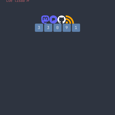
Lue lisää
3
3
0
9
1