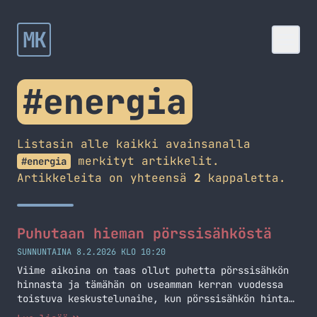
MK
#energia
Listasin alle kaikki avainsanalla
merkityt artikkelit.
#energia
Artikkeleita on yhteensä
2
kappaletta.
Puhutaan hieman pörssisähköstä
SUNNUNTAINA 8.2.2026 KLO 10:20
Viime aikoina on taas ollut puhetta pörssisähkön
hinnasta ja tämähän on useamman kerran vuodessa
toistuva keskustelunaihe, kun pörssisähkön hinta
on korkealla. Annan omat "kaksi senttiä" tästä