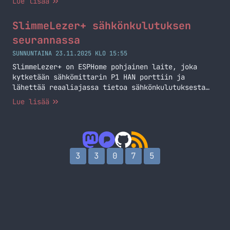
Lue lisää
aiheesta.
SlimmeLezer+ sähkönkulutuksen
seurannassa
SUNNUNTAINA 23.11.2025 KLO 15:55
SlimmeLezer+ on ESPHome pohjainen laite, joka
kytketään sähkömittarin P1 HAN porttiin ja
lähettää reaaliajassa tietoa sähkönkulutuksesta
Home Assistanttiin.
Lue lisää
3
3
0
7
5