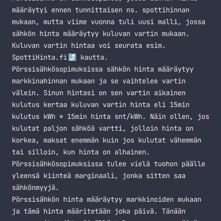
määräytyi ennen tunnittaisen ns. spottihinnan
mukaan, mutta viime vuonna tuli uusi malli, jossa
sähkön hinta määräytyy kuluvan vartin mukaan.
Kuluvan vartin hintaa voi seurata esim.
SpottiHinta.fi
kautta.
Pörssisähkösopimuksissa sähkön hinta määräytyy
markkinahinnan mukaan ja se vaihtelee vartin
välein. Sinun hintasi on sen vartin aikainen
kulutus kertaa kuluvan vartin hinta eli
15min
kulutus kWh * 15min hinta snt/kWh
. Näin ollen, jos
kulutat paljon sähköä vartti, jolloin hinta on
korkea, maksat enemmän kuin jos kulutat vähemmän
tai silloin, kun hinta on alhainen.
Pörssisähkösopimuksissa tulee vielä tuohon päälle
yleensä kiinteä marginaali, jonka sitten saa
sähkönmyyjä.
Pörssisähkön hinta määräytyy markkinoiden mukaan
ja tämä hinta määritetään joka päivä. Tänään