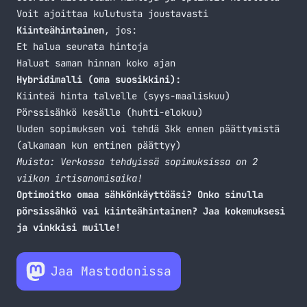
Voit ajoittaa kulutusta joustavasti
Kiinteähintainen
, jos:
Et halua seurata hintoja
Haluat saman hinnan koko ajan
Hybridimalli (oma suosikkini):
Kiinteä hinta talvelle (syys-maaliskuu)
Pörssisähkö kesälle (huhti-elokuu)
Uuden sopimuksen voi tehdä 3kk ennen päättymistä
(alkamaan kun entinen päättyy)
Muista: Verkossa tehdyissä sopimuksissa on 2
viikon irtisanomisaika!
Optimoitko omaa sähkönkäyttöäsi? Onko sinulla
pörsissähkö vai kiinteähintainen? Jaa kokemuksesi
ja vinkkisi muille!
Jaa Mastodonissa