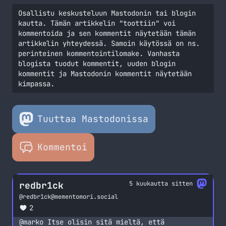
Osallistu keskusteluun Mastodonin tai blogin
kautta. Tämän artikkelin "toottiin" voi
kommentoida ja sen kommentit näytetään tämän
artikkelin yhteydessä. Samoin käytössä on ns.
perinteinen kommentointilomake. Vanhasta
blogista tuodut kommentit, uuden blogin
kommentit ja Mastodonin kommentit näytetään
kimpassa.
Tuuttaa Mastodonissa
Kommentoi
redbr1ck
5 kuukautta sitten
@
redbr1ck@mementomori.social
2
@
marko
Itse olisin sitä mieltä, että