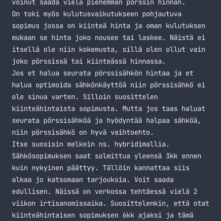
voinut saada vielä pienemmän pörssin hinnan.
On toki myös kulutusvaikutukseen pohjautuva
sopimus jossa on kiinteä hinta ja oman kulutuksen
mukaan se hinta joko nousee tai laskee. Näistä ei
itsellä ole niin kokemusta, sillä olen ollut vain
joko pörssissä tai kiinteässä hinnassa.
Jos et halua seurata pörssisähkön hintaa ja et
halua optimoida sähkönkäyttöä niin pörssisähkö ei
ole sinua varten. Silloin suosittelen
kiinteähintaista sopimusta. Mutta jos taas haluat
seurata pörssisähköä ja hyödyntää halpaa sähköä,
niin pörssisähkö on hyvä vaihtoehto.
Itse suosisin melkein ns. hybridimallia.
Sähkösopimuksen saat solmittua yleensä 3kk ennen
kuin nykyinen päättyy. Tällöin kannattaa siis
alkaa jo katsomaan tarjouksia. Voit saada
edullisen. Näissä on verkossa tehtäessä vielä 2
viikon irtisanomissaika. Suosittelenkin, että otat
kiinteähintaisen sopimuksen 6kk ajaksi ja tämä