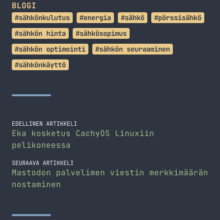
BLOGI
#sähkönkulutus
#energia
#sähkö
#pörssisähkö
#sähkön hinta
#sähkösopimus
#sähkön optimointi
#sähkön seuraaminen
#sähkönkäyttö
EDELLINEN ARTIKKELI
Eka kosketus CachyOS Linuxiin
pelikoneessa
SEURAAVA ARTIKKELI
Mastodon palvelimen viestin merkkimäärän
nostaminen