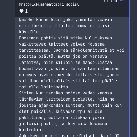
sitten
@
redbr1ck@mementomori.social
1
@
marko
Ennen kuin joku ymmärtää väärin,
niin tarkoita että tää homma ei olisi
köyhille.
Ennemmin pohtia sitä mitkä kulutukseen
vaikuttavat laitteet voivat joustaa
tarvittaessa. Suoraa sähkölämmitystä et voi
poistaa päältä, mutta jos on varaava
lämmitys, niin silloin se mahdollistaa
huomattavan jouston. Saunan lämmittäminen
on myös hyvä esimerkki tällaisesta, jonka
voi ihan mielivaltaisesti laittaa päälle
tai olla laittamatta.
Sitten kun mennään noiden veden kanssa
läträävien laitteiden puolelle, niin ne
joustaa ajankohdan suhteen, mutta vain kun
olet paikalla. Kuivausrumpu ei ole
pakollinen, mutta ne sitäkään yöksi
jättäisi päälle, se käy aika kuumana
kuitenkin.
Jokaisen tarpeet ovat erilaiset, ja pitää