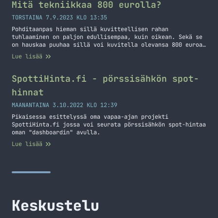
Mitä tekniikkaa 800 eurolla?
TORSTAINA 7.9.2023 KLO 13:35
Pohditaanpas hieman sillä kuvitteellisen rahan
tuhlaaminen on paljon edullisempaa, kuin oikean. Sekä se
on hauskaa puuhaa sillä voi kuvitella olevansa 800 euroa
rikkaampi. Mitä tekniikkaa ostettaisiin siis 800 eurolla?
Lue lisää
Tämä ajatus Sortter lainavertailun puolelta. Eli
leikitäänpäs. Otetaan kaupaksi Gigantin verkkokauppa ja
hinnat mitä esitän ovat olleet hintoja 7.9.2023 ja ne
SpottiHinta.fi - pörssisähkön spot-
ovat voineet muuttua. Mitä ostetaan?… Jatka lukemista
hinnat
Mitä tekniikkaa 800 eurolla?
MAANANTAINA 3.10.2022 KLO 12:39
Pikaisessa esittelyssä oma vapaa-ajan projekti
SpottiHinta.fi jossa voi seurata pörssisähkön spot-hintaa
oman "dashboardin" avulla.
Lue lisää
Keskustelu