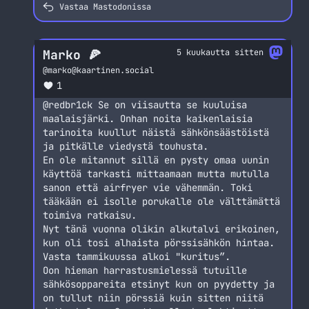
Vastaa Mastodonissa
Marko 🍕
5 kuukautta sitten
@
marko@kaartinen.social
1
@
redbr1ck
Se on viisautta se kuuluisa
maalaisjärki. Onhan noita kaikenlaisia
tarinoita kuullut näistä sähkönsäästöistä
ja pitkälle viedystä touhusta.
En ole mitannut sillä en pysty omaa uunin
käyttöä tarkasti mittaamaan mutta mutulla
sanon että airfryer vie vähemmän. Toki
tääkään ei isolle porukalle ole välttämättä
toimiva ratkaisu.
Nyt tänä vuonna olikin alkutalvi erikoinen,
kun oli tosi alhaista pörssisähkön hintaa.
Vasta tammikuussa alkoi "kuritus”.
Oon hieman harrastusmielessä tutuille
sähkösoppareita etsinyt kun on pyydetty ja
on tullut niin pörssiä kuin sitten niitä