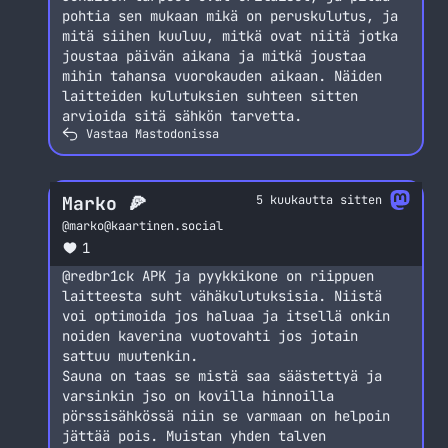
pohtia sen mukaan mikä on peruskulutus, ja
mitä siihen kuuluu, mitkä ovat niitä jotka
joustaa päivän aikana ja mitkä joustaa
mihin tahansa vuorokauden aikaan. Näiden
laitteiden kulutuksien suhteen sitten
arvioida sitä sähkön tarvetta.
Vastaa Mastodonissa
Marko 🍕
5 kuukautta sitten
@
marko@kaartinen.social
1
@
redbr1ck
APK ja pyykkikone on riippuen
laitteesta suht vähäkulutuksisia. Niistä
voi optimoida jos haluaa ja itsellä onkin
noiden kaverina vuotovahti jos jotain
sattuu muutenkin.
Sauna on taas se mistä saa säästettyä ja
varsinkin jso on kovilla hinnoilla
pörssisähkössä niin se varmaan on helpoin
jättää pois. Muistan yhden talven