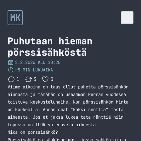
MK
Puhutaan hieman
pörssisähköstä
8.2.2026 KLO 10:20
~5 MIN LUKUAIKA
1
3
5
Viime aikoina on taas ollut puhetta pörssisähkön
hinnasta ja tämähän on useamman kerran vuodessa
toistuva keskustelunaihe, kun pörssisähkön hinta
on korkealla. Annan omat "kaksi senttiä" tästä
aiheesta. Jos et jaksa lukea tätä ränttiä niin
lopussa on TLDR yhteenveto aiheesta.
Mikä on pörssisähkö?
Pörssisähkö on sähkösopimus, jossa sähkön hinta