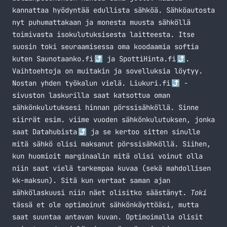
kannattaa hyödyntää edullista sähköä. Sähköautosta
nyt puhumattakaan ja monesta muusta sähköllä
toimivasta isokulutuksisesta laitteesta. Itse
suosin toki seuraamisessa oma koodaamia softia
kuten
Saunotaanko.fi
ja
SpottiHinta.fi
.
Vaihtoehtoja on muitakin ja sovelluksia löytyy.
Nostan yhden työkalun vielä.
Liukuri.fi
-
sivuston laskurilla saat katsottua oman
sähkönkulutuksesi hinnan pörssisähköllä. Sinne
siirrät esim. viime vuoden sähkönkulutuksen, jonka
saat
Datahubista
ja se kertoo sitten sinulle
mitä sähkö olisi maksanut pörssisähköllä. Siihen,
kun huomioit marginaalin mitä olisi voinut olla
niin saat vielä tarkempaa kuvaa (sekä mahdollisen
kk-maksun). Sitä kun vertaat saman ajan
sähkölaskuusi niin näet olisitko säästänyt.
Toki
tässä et ole optimoinut sähkönkäyttöäsi, mutta
saat suuntaa antavan kuvan. Optimoimalla olisit