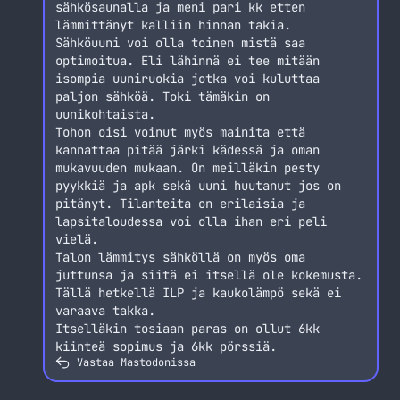
sähkösaunalla ja meni pari kk etten
lämmittänyt kalliin hinnan takia.
Sähköuuni voi olla toinen mistä saa
optimoitua. Eli lähinnä ei tee mitään
isompia uuniruokia jotka voi kuluttaa
paljon sähköä. Toki tämäkin on
uunikohtaista.
Tohon oisi voinut myös mainita että
kannattaa pitää järki kädessä ja oman
mukavuuden mukaan. On meilläkin pesty
pyykkiä ja apk sekä uuni huutanut jos on
pitänyt. Tilanteita on erilaisia ja
lapsitaloudessa voi olla ihan eri peli
vielä.
Talon lämmitys sähköllä on myös oma
juttunsa ja siitä ei itsellä ole kokemusta.
Tällä hetkellä ILP ja kaukolämpö sekä ei
varaava takka.
Itselläkin tosiaan paras on ollut 6kk
kiinteä sopimus ja 6kk pörssiä.
Vastaa Mastodonissa