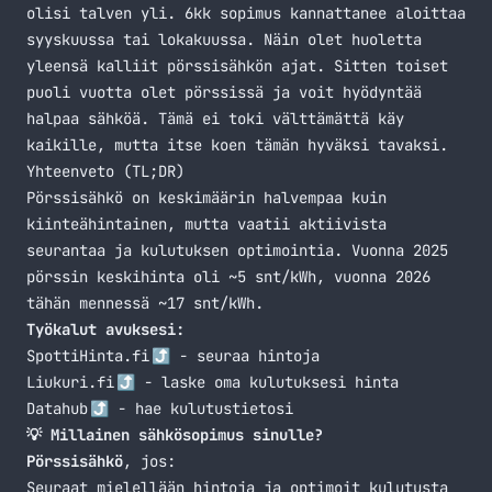
olisi talven yli. 6kk sopimus kannattanee aloittaa
syyskuussa tai lokakuussa. Näin olet huoletta
yleensä kalliit pörssisähkön ajat. Sitten toiset
puoli vuotta olet pörssissä ja voit hyödyntää
halpaa sähköä. Tämä ei toki välttämättä käy
kaikille, mutta itse koen tämän hyväksi tavaksi.
Yhteenveto (TL;DR)
Pörssisähkö on keskimäärin halvempaa kuin
kiinteähintainen, mutta vaatii aktiivista
seurantaa ja kulutuksen optimointia. Vuonna 2025
pörssin keskihinta oli ~5 snt/kWh, vuonna 2026
tähän mennessä ~17 snt/kWh.
Työkalut avuksesi:
SpottiHinta.fi
- seuraa hintoja
Liukuri.fi
- laske oma kulutuksesi hinta
Datahub
- hae kulutustietosi
💡 Millainen sähkösopimus sinulle?
Pörssisähkö
, jos:
Seuraat mielellään hintoja ja optimoit kulutusta