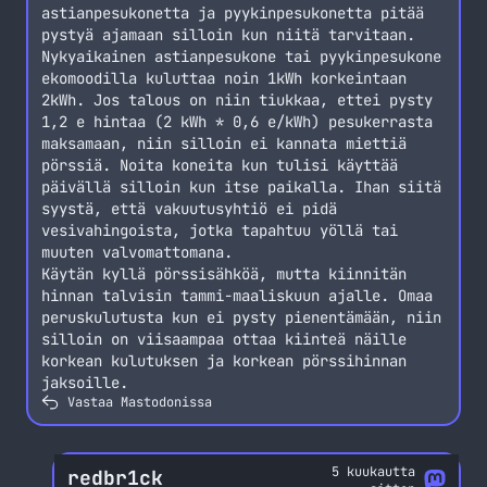
astianpesukonetta ja pyykinpesukonetta pitää
pystyä ajamaan silloin kun niitä tarvitaan.
Nykyaikainen astianpesukone tai pyykinpesukone
ekomoodilla kuluttaa noin 1kWh korkeintaan
2kWh. Jos talous on niin tiukkaa, ettei pysty
1,2 e hintaa (2 kWh * 0,6 e/kWh) pesukerrasta
maksamaan, niin silloin ei kannata miettiä
pörssiä. Noita koneita kun tulisi käyttää
päivällä silloin kun itse paikalla. Ihan siitä
syystä, että vakuutusyhtiö ei pidä
vesivahingoista, jotka tapahtuu yöllä tai
muuten valvomattomana.
Käytän kyllä pörssisähköä, mutta kiinnitän
hinnan talvisin tammi-maaliskuun ajalle. Omaa
peruskulutusta kun ei pysty pienentämään, niin
silloin on viisaampaa ottaa kiinteä näille
korkean kulutuksen ja korkean pörssihinnan
jaksoille.
Vastaa Mastodonissa
5 kuukautta
redbr1ck