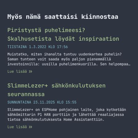
Myös nämä saattaisi kiinnostaa
Piristystä puhelimeesi?
Skalhusetista löydät inspiraation
TIISTAINA 1.3.2022 KLO 17:56
Muistatko, miten ihanalta tuntuu uudenkarhea puhelin?
Saman tunteen voit saada myös paljon pienemmällä
investoinnilla: uusilla puhelimenkuorilla. Sen helpompaa
tapaa piristää matkapuhelintasi ei ole. Uudet kuoret,
Lue lisää
kuin uusi puhelin! Puhein on esine, jota käytät kenties
enemmän kuin mitään muuta koko päivän aikana. Se
ansaitsee hyvät kuoret ympärilleen ja pienen
SlimmeLezer+ sähkönkulutuksen
taloudellisen satsauksen, joka maksaa itsensä
seurannassa
moninkertaisena takaisin.… Jatka lukemista Piristystä
puhelimeesi? Skalhusetista löydät inspiraation
SUNNUNTAINA 23.11.2025 KLO 15:55
SlimmeLezer+ on ESPHome pohjainen laite, joka kytketään
sähkömittarin P1 HAN porttiin ja lähettää reaaliajassa
tietoa sähkönkulutuksesta Home Assistanttiin.
Lue lisää