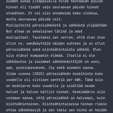
suomen aikaa iltapäivällä tulee seuraavan päivän
hinnat eli tiedät vain seuraavan päivän hinnat
etukäteen. Et voi siis ennakoida koko viikkoa,
mutta seuraavaa päivää voit.
Mielipiteitä pörssisähköstä ja sähköstä ylipäätään
Nyt alkaa se sekalainen lätinä ja omat
mielipiteet. Taustaksi sen verran, että olen itse
ollut ns. sekäkäyttäjä näiden suhteen ja on ollut
pörssisähköä sekä kiinteähintaista sähköä. Olen
siis elänyt kumpaakin elämää. Itsellä ei ole
sähköautoa ja isoimmat sähkönkäyttäjät on uuni,
apk, pyykinpesukone, ilp sekä aiemmin sauna.
Viime vuonna (2025) pörssisähkön keskihinta
koko
vuodelle oli viitisen senttiä per kWh. Tämä siis
on keskiarvo koko vuodelle ja sisältää kesän
halvat ja talven kalliit hinnat. Keskimäärin siis
voidaan sanoa, että pörssisähkö on halvempi, kuin
kiinteähintainen. Kiinteähintaisessa hinnan riskin
ottaa sähkönmyyjä ja sen takia sen hinta on heidän