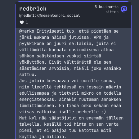
5 kuukautta
redbr1ck
sitten
@
redbr1ck@mementomori.social
1
@
marko
Erityisesti tuo, että pidetään se
järki mukana näissä jutuissa. APK ja
pyykkikone on juuri sellaisia, joita ei
välttämättä kannata ensimmäisenä alkaa
sähkön säästämisen vuoksi siirtää
yökäyttöön. Eivät välttämättä ole sen
säästämisen arvoisia, mikäli joku vahinko
sattuu.
Jos jotain korvaavaa voi uunille sanoa,
niin liedellä tehtäessä on jossain määrin
edullisempaa ja tietysti mikro on todella
energiatehokas, ainakin muutaman annoksen
lämmittämiseen. En tiedä onko sekään enää
viisas ratkaisu isolle perheelle :)
Mut kyl nää säästöjutut on enemmän tälleen
talvella, kesällä toi hinta on sen verta
pieni, et ei paljoa tuu katottua mitä
käyttää ja milloin.