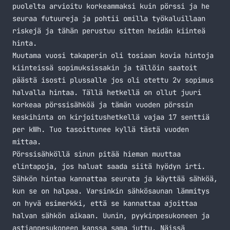
puolelta arvioitu korkeammaksi kuin pörssi ja he
seuraa futuureja ja pohtii omilla työkaluillaan
riskejä ja tähän perustuu sitten heidän kiinteä
hinta.
Muutama vuosi takaperin oli tosiaan kovia hintoja
kiinteissä sopimuksissakin ja tällöin saatoit
päästä isosti plussalle jos oli otettu 2v sopimus
halvalla hintaa. Tällä hetkellä on ollut juuri
korkeaa pörssisähköä ja tämän vuoden pörssin
keskihinta on kirjoitushetkellä vajaa 17 senttiä
per kWh. Tuo tasoittunee kyllä tästä vuoden
mittaa.
Pörssisähköllä sinun pitää hieman muuttaa
elintapoja, jos haluat saada siitä hyödyn irti.
Sähkön hintaa kannattaa seurata ja käyttää sähköä,
kun se on halpaa. Varsinkin sähkösaunan lämmitys
on hyvä esimerkki, että se kannattaa ajoittaa
halvan sähkön aikaan. Uunin, pyykinpesukoneen ja
astianpesukoneen kanssa sama juttu. Näissä