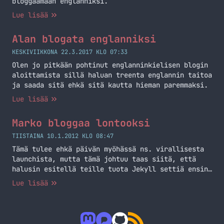
bloggaamaan englanniksi.
Lue lisää
Alan blogata englanniksi
KESKIVIIKKONA 22.3.2017 KLO 07:33
Olen jo pitkään pohtinut englanninkielisen blogin
aloittamista sillä haluan treenta englannin taitoa
ja saada sitä ehkä sitä kautta hieman paremmaksi.
Lue lisää
Marko bloggaa lontooksi
TIISTAINA 10.1.2012 KLO 08:47
Tämä tulee ehkä päivän myöhässä ns. virallisesta
launchista, mutta tämä johtuu taas siitä, että
halusin esitellä teille tuota Jekyll settiä ensin.
Olen siis aloittanut bloggaamisen myös englanniksi
Lue lisää
ja tätä en halunnut tietoisesti tuoda tänne
sivustolle. Tämä siksi, koska tämä on aina ollut
enemmän tai vähemmän suomeksi ja haluan sen
pitääkin niin. Tuo englanninkielinen blogi toimii…