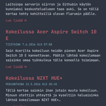
Laitoinpa serverin siirron ja Githubin käytön
kunniaksi keskustelualueen taas auki. Se on tällä
kertaa tehty kehitteillä olevan Flarumin päälle.
Lue lisää
Kokeilussa Acer Aspire Switch 10
E
TIISTAINA 7.6.2016 KLO 07:08
Sain Acerilta kokeiluun heidän pienen Acer Aspire
Switch 10 E kannettavan. Päätin lähteä kokeilemaan
saisinko omaa työnkulkua tälle koneelle toimimaan.
Lue lisää
Kokeilussa NZXT HUE+
PERJANTAINA 13.5.2016 KLO 20:45
Tällä kertaa sainkin ihan jotain muuta kokeiluun.
Minuun otettiin yhteyttä ja kyseltiin haluaisinko
lähteä kokeilemaan NZXT HUE+
valaistusjärjestelmää.