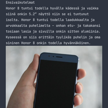
Ensivaikutelmat
Honor 8 tuntui todella hyvälle kädessä ja vaikka
siinä onkin 5.2″ näyttö niin se ei tuntunut
isolta. Honor 8 tuntui todella laadukkaalta ja
arvokkaalta puhelimelta – onhan etu- ja takakansi
tosiaan lasia ja sivuilla onkin sitten alumiinia.
Kyseessä on siis erittäin tyylikäs puhelin ja oma
sininen Honor 8 onkin todella hyvännäköinen.