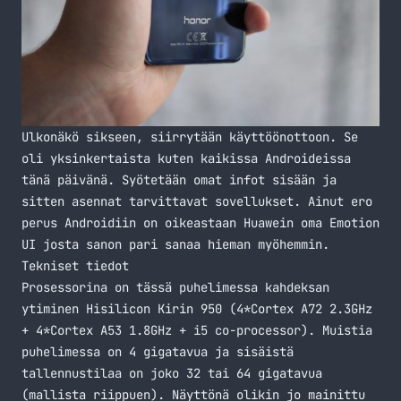
Ulkonäkö sikseen, siirrytään käyttöönottoon. Se
oli yksinkertaista kuten kaikissa Androideissa
tänä päivänä. Syötetään omat infot sisään ja
sitten asennat tarvittavat sovellukset. Ainut ero
perus Androidiin on oikeastaan Huawein oma Emotion
UI josta sanon pari sanaa hieman myöhemmin.
Tekniset tiedot
Prosessorina on tässä puhelimessa kahdeksan
ytiminen Hisilicon Kirin 950 (4*Cortex A72 2.3GHz
+ 4*Cortex A53 1.8GHz + i5 co-processor). Muistia
puhelimessa on 4 gigatavua ja sisäistä
tallennustilaa on joko 32 tai 64 gigatavua
(mallista riippuen). Näyttönä olikin jo mainittu