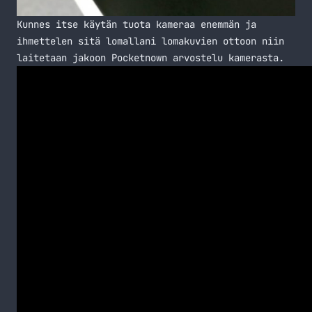
Kunnes itse käytän tuota kameraa enemmän ja
ihmettelen sitä lomallani lomakuvien ottoon niin
laitetaan jakoon Pocketnown arvostelu kamerasta.