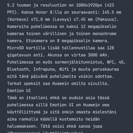
5.2 tuuman ja resoluution on 1080x1920px (423
PPI). Kokoa Honor 8:lla on seuraavasti: 145.5 mm
(Korkeus) x71.0 mm (Leveys) x7.45 mm (Paksuus).
Kameroita puhelimessa on kaksi 12 megapikselin
kameraa toinen värillinen ja toinen monochrome
kamera. Etukamera on 8 megapikselin kamera.
MicroSD kortilla lisää tallennustilaa saa 128
gigatavuun asti. Akussa on virtaa 3000 mAh.
Puhelimessa on myös sormenjälkitunnistus, NFC, 4G,
Bluetooth, Infrapuna, Wifi ja muuta peruskauraa
mitä tänä päivänä puhelimelta voikin odottaa.
Tarkat speksit saa Huawein omilta
sivuilta
.
Emotion UI
Tämä on itselleni ehkä se oudoin asia tässä
puhelimessa sillä Emotion UI on Huawein oma
käyttöliittymä ja sitä onkin omasta mielestäni
aika rankalla kädellä kustomoitu heidän
haluamakseen. Tätä voisi ehkä sanoa jopa