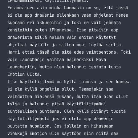
iPhonemaiseksi käyttöliittymäksi.
Ensimmäinen asia minkä huomasin on se, että tässä
ei ole app draweria ollenkaan vaan ohjelmat menee
suoraan eri ikkunoihin ja toki ne voit jemmata
kansioihin kuten iPhonessa. Itse pitäisin app
drawerista sillä haluan vain eniten käytetyt
ohjelmat näytölle ja sitten muut löytää sieltä.
Harmi ettei tässä ole sitä edes vaihtoehtona. Toki
voin launcherin vaihtaa esimerkiksi Nova
Launcheriin, mutta olen halunnut testata tuota
Emotion UI:ta.
Itse käyttöliittymä on kyllä toimiva ja sen kanssa
ei ole kyllä ongelmia ollut. Teemojakin saa
vaihdettua mielensä mukaan, mutta itse olen ollut
tylsä ja halunnut pitää käyttöliittymäni
suhteellisen puhtaana. Olen kyllä pitänyt tuosta
käyttöliittymästä jos ei oteta app drawerin
puutetta huomioon. Jos jollain on hihassaan
vinkkejä Emotion UI:n käyttöön niin niitä saa