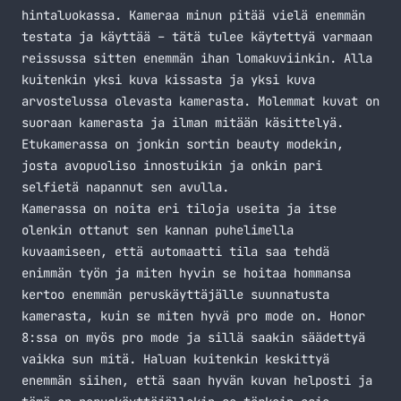
hintaluokassa. Kameraa minun pitää vielä enemmän
testata ja käyttää – tätä tulee käytettyä varmaan
reissussa sitten enemmän ihan lomakuviinkin. Alla
kuitenkin yksi kuva kissasta ja yksi kuva
arvostelussa olevasta kamerasta. Molemmat kuvat on
suoraan kamerasta ja ilman mitään käsittelyä.
Etukamerassa on jonkin sortin beauty modekin,
josta avopuoliso innostuikin ja onkin pari
selfietä napannut sen avulla.
Kamerassa on noita eri tiloja useita ja itse
olenkin ottanut sen kannan puhelimella
kuvaamiseen, että automaatti tila saa tehdä
enimmän työn ja miten hyvin se hoitaa hommansa
kertoo enemmän peruskäyttäjälle suunnatusta
kamerasta, kuin se miten hyvä pro mode on. Honor
8:ssa on myös pro mode ja sillä saakin säädettyä
vaikka sun mitä. Haluan kuitenkin keskittyä
enemmän siihen, että saan hyvän kuvan helposti ja