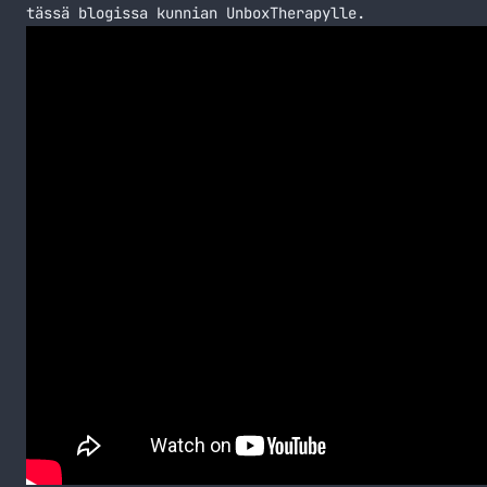
tässä blogissa kunnian UnboxTherapylle.