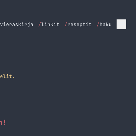
vieraskirja
/
linkit
/
reseptit
/
haku
elit.
n!