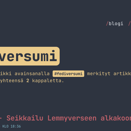
/
blogi
/
versumi
aikki avainsanalla
merkityt artikk
#fediversumi
 yhteensä
2
kappaletta.
- Seikkailu Lemmyverseen alkakoo
5 KLO 18:36