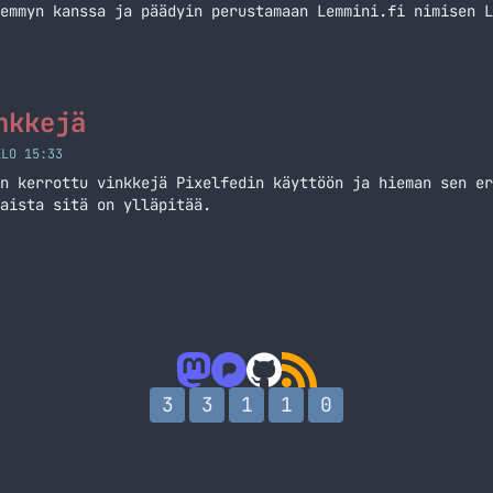
emmyn kanssa ja päädyin perustamaan Lemmini.fi nimisen L
nkkejä
KLO 15:33
n kerrottu vinkkejä Pixelfedin käyttöön ja hieman sen er
aista sitä on ylläpitää.
3
3
1
1
0