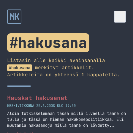
MK
#hakusana
Listasin alle kaikki avainsanalla
merkityt artikkelit.
#hakusana
Artikkeleita on yhteensä
1
kappaletta.
Hauskat hakusanat
KESKIVIIKKONA 25.6.2008 KLO 19:50
Aloin tutkiskelemaan tässä millä ilveellä tänne on
tullu ja tässä on hieman hakukonepolitiikkaa. Eli
muutamia hakusanoja millä tänne on löydetty.
Tämänkaltainen tulos johtuu blogituksesta, koska