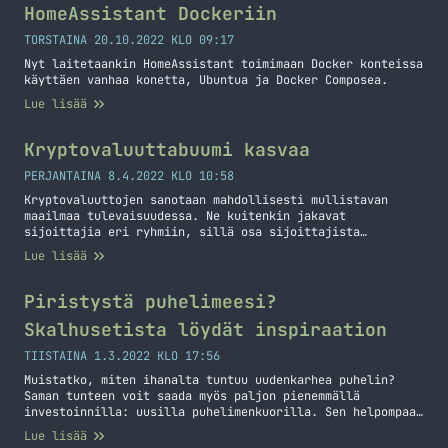
HomeAssistant Dockeriin
TORSTAINA 20.10.2022 KLO 09:17
Nyt laitetaankin HomeAssistant toimimaan Docker konteissa
käyttäen vanhaa konetta, Ubuntua ja Docker Composea.
Lue lisää
Kryptovaluuttabuumi kasvaa
PERJANTAINA 8.4.2022 KLO 10:58
Kryptovaluuttojen sanotaan mahdollisesti mullistavan
maailmaa tulevaisuudessa. Ne kuitenkin jakavat
sijoittajia eri ryhmiin, sillä osa sijoittajista
suhtautuu kryptovaluuttoihin hyvin kriittisesti, ja uskoo
Lue lisää
ettei kryptovaluuttoja oteta osaksi jokapäiväistä
talouttamme. Nyt tilanne näyttää kuitenkin kääntyvän
ainakin jonkin verran, sillä vaikka edellisinä vuosina
Piristystä puhelimeesi?
kryptovaluutat ovat olleet lähinnä sijoituskohde ja
Skalhusetista löydät inspiraation
voittoja on tehty spekuloimalla hinnan kehitystä, on osaa
kryptoista vihdoin… Jatka lukemista Kryptovaluuttabuumi
TIISTAINA 1.3.2022 KLO 17:56
kasvaa
Muistatko, miten ihanalta tuntuu uudenkarhea puhelin?
Saman tunteen voit saada myös paljon pienemmällä
investoinnilla: uusilla puhelimenkuorilla. Sen helpompaa
tapaa piristää matkapuhelintasi ei ole. Uudet kuoret,
Lue lisää
kuin uusi puhelin! Puhein on esine, jota käytät kenties