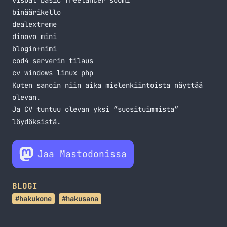
visual basic freelancer suomi
binäärikello
dealextreme
dinovo mini
blogin+nimi
cod4 serverin tilaus
cv windows linux php
Kuten sanoin niin aika mielenkiintoista näyttää
olevan.
Ja CV tuntuu olevan yksi ”suosituimmista”
löydöksistä.
Jaa Mastodonissa
BLOGI
#hakukone
#hakusana