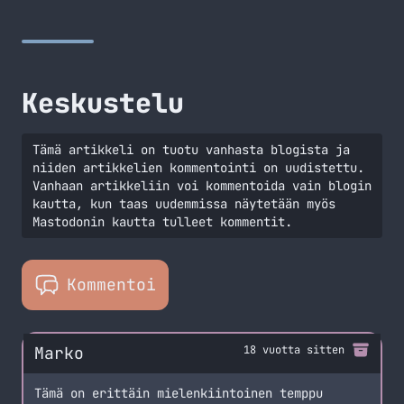
enemmän kuin mitään muuta koko päivän aikana. Se
ansaitsee hyvät kuoret ympärilleen ja pienen
taloudellisen satsauksen, joka maksaa itsensä
moninkertaisena takaisin.… Jatka lukemista Piristystä
puhelimeesi? Skalhusetista löydät inspiraation
Keskustelu
Tämä artikkeli on tuotu vanhasta blogista ja
niiden artikkelien kommentointi on uudistettu.
Vanhaan artikkeliin voi kommentoida vain blogin
kautta, kun taas uudemmissa näytetään myös
Mastodonin kautta tulleet kommentit.
Kommentoi
Marko
18 vuotta sitten
Tämä on erittäin mielenkiintoinen temppu