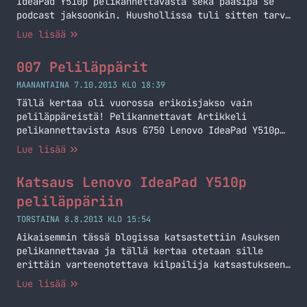
IdeaPad Y510p pelikannettavasta sekä pääsipä se
podcast jaksoonkin. Huushollissa tuli sitten tarve
tai tarve luotiin toiselle pelikoneelle kun yksi
Lue lisää
pelaamiseen tarkoitettu pöytäkone ei enää
riittänytkään. Olinkin tehnyt osittain tämmöistä
007 Peliläppärit
tilannetta varten katsausta tarjontaan sillä
toisen pöytäkoneen kokoaminen ei olisi tullut
MAANANTAINA 7.10.2013 KLO 18:39
kyseeseen. Reilu kuukausi sitten huusholliin
Tällä kertaa oli vuorossa erikoisjakso vain
rantautuikin uuden karhea Lenovo IdeaPad… Jatka
peliläppäreistä! Pelikannettavat Artikkeli
lukemista Lenovo IdeaPad Y510p
pelikannettavista Asus G750 Lenovo IdeaPad Y510p
Razer Blade ja Blade Pro Lopetus Podcast löytyy
Lue lisää
iTunesista, hakusanalla markokaartinen ja linkit
löytyy valikon Podcast linkistä
Katsaus Lenovo IdeaPad Y510p
(https://markokaartinen.net/kategoria/podcast/)
Seuraavan podcastin aiheita voi esittää
peliläppäriin
MarkoKaartinen.netissä tai Twitterissä @MarkoK
TORSTAINA 8.8.2013 KLO 15:54
Aikaisemmin tässä blogissa katsastettiin Asuksen
pelikannettavaa ja tällä kertaa otetaan sille
erittäin varteenotettava kilpailija katsastukseen.
Itse jos konetta hankkisin niin tämä Lenovon
Lue lisää
IdeaPad Y510p veisi voiton. Katsotaan tosin ensin
hieman mitä se pitää sisällään ja miltä se oikein