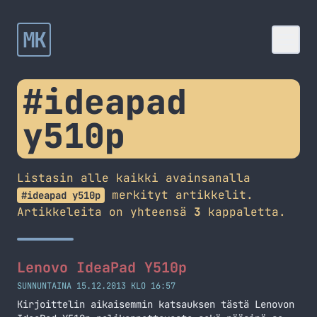
MK
#ideapad
y510p
Listasin alle kaikki avainsanalla
merkityt artikkelit.
#ideapad y510p
Artikkeleita on yhteensä
3
kappaletta.
Lenovo IdeaPad Y510p
SUNNUNTAINA 15.12.2013 KLO 16:57
Kirjoittelin aikaisemmin katsauksen tästä Lenovon