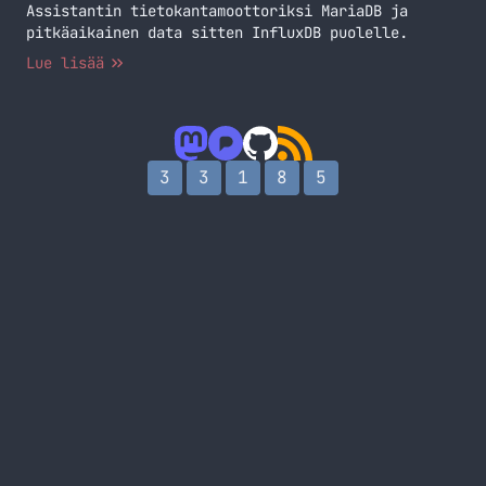
Assistantin tietokantamoottoriksi MariaDB ja
pitkäaikainen data sitten InfluxDB puolelle.
Lue lisää
3
3
1
8
5