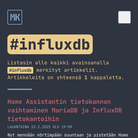
MK
#influxdb
Listasin alle kaikki avainsanalla
merkityt artikkelit.
#influxdb
Artikkeleita on yhteensä
1
kappaletta.
Home Assistantin tietokannan
vaihtaminen MariaDB ja InfluxDB
tietokantoihin
LAUANTAINA 15.2.2025 KLO 19:09
Nyt mennään nörtimpään suuntaan ja pistetään Home