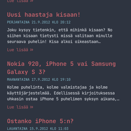
Lue lisää
tulossa uusi iPhone. Epäilen, että se olisi iPhone
5S eikä iPhone 6, kuten iPhone 4S tuli iPhone 4:n
Uusi haastaja kisaan!
jälkeen. Kun uusi iPhone tulee niin vanhan iPhonen
hinta tippuu,… Jatka lukemista Älä hanki nyt uutta
PERJANTAINA 21.9.2012 KLO 20:12
iPhonea
Joku kysyy tietenkin, että mihinkä kisaan? No
siihen kisaan tietysti missä valitaan minulle
seuraava puhelin! Kisa alkoi oikeastaan
edellisestä kirjoituksestani ja on elänyt sen
Lue lisää
jälkeen Twitterissä ja jopa Jannen blogissa! HTC
Windows Phone 8X – Uusi haastaja kisaan HTC
Nokia 920, iPhone 5 vai Samsung
julkaisi tällä viikolla uusia puhelimia. Oletin
aluksi, että tulossa olisi Android-pohjainen
Galaxy S 3?
puhelin, mutta olinpa väärässä! Nyt… Jatka
MAANANTAINA 17.9.2012 KLO 19:10
lukemista Uusi haastaja kisaan!
Kolme puhelinta, kolme valmistajaa ja kolme
käyttöjärjestelmää. Edellisessä kirjoituksessa
uhkasin ostaa iPhone 5 puhelimen syksyn aikana,
silloin vertasin sitä vain iPhone 4 puhelimeen eli
Lue lisää
nykyiseen malliini. Tänään aloin pohtimaan asiaa
uusiksi ja pitänee alkaa vertailemaan puhelimia
Ostanko iPhone 5:n?
hieman laajemmaltakin rintamalta. Pohdiskelin
miten lähtisin vertaamaan näitä kolmea puhelinta
LAUANTAINA 15.9.2012 KLO 11:03