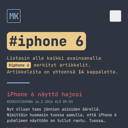
MK
#iphone 6
Listasin alle kaikki avainsanalla
merkityt artikkelit.
#iphone 6
Artikkeleita on yhteensä
14
kappaletta.
iPhone 6 näyttö hajosi
KESKIVIIKKONA 16.3.2016 KLO 09:03
Nyt ollaan taas jännien asioiden äärellä.
Nimittäin huomasin tuossa aamulla, että iPhone 6
puhelimen näyttöön on tullut rantu. Tuossa
oikealla onkin kuva tuosta rannusta. Eilen illalla