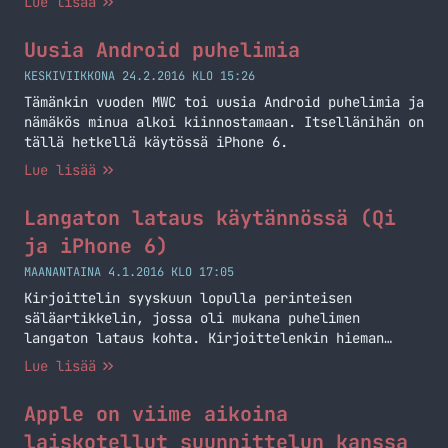
Lue lisää
tätä ei vielä ollut ja koitin puhelintakin
boottailla ja siinä se vain on. Mitään säröä ei
Uusia Android puhelimia
näytössä itsessään ole ja muutenkin puhelin on
ollut kunnossa. Puhelin oli yön latauksessa ja
KESKIVIIKKONA 24.2.2016 KLO 15:26
siitä… Jatka lukemista iPhone 6 näyttö hajosi
Tämänkin vuoden MWC toi uusia Android puhelimia ja
nämäkös minua alkoi kiinnostamaan. Itsellänihän on
tällä hetkellä käytössä iPhone 6.
Lue lisää
Langaton lataus käytännössä (Qi
ja iPhone 6)
MAANANTAINA 4.1.2016 KLO 17:05
Kirjoittelin syyskuun lopulla perinteisen
säläartikkelin, jossa oli mukana puhelimen
langaton lataus kohta. Kirjoittelenkin hieman
kokemuksiani tästä.
Lue lisää
Apple on viime aikoina
laiskotellut suunnittelun kanssa