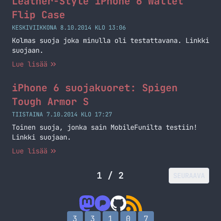
Leather-Style iPhone 6 Wallet
Flip Case
KESKIVIIKKONA 8.10.2014 KLO 13:06
Kolmas suoja joka minulla oli testattavana. Linkki
suojaan.
Lue lisää
iPhone 6 suojakuoret: Spigen
Tough Armor S
TIISTAINA 7.10.2014 KLO 17:27
Toinen suoja, jonka sain MobileFunilta testiin!
Linkki suojaan.
Lue lisää
1 / 2
SEURAAVA
3
3
1
0
7