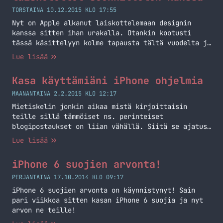
TORSTAINA 10.12.2015 KLO 17:55
Nyt on Apple alkanut laiskottelemaan designin
kanssa sitten ihan urakalla. Otankin kootusti
tässä käsittelyyn kolme tapausta tältä vuodelta ja
käydään niitä läpi sitten porukalla.
Lue lisää
Kasa käyttämiäni iPhone ohjelmia
MAANANTAINA 2.2.2015 KLO 12:17
Mietiskelin jonkin aikaa mistä kirjoittaisin
teille sillä tämmöiset ns. perinteiset
blogipostaukset on liian vähällä. Siitä se ajatus
sitten lähti ja päätin lähteä heittämään teille
Lue lisää
erilaisia iPhone ohjelmia jotka on iPhone 6
puhelimessani suht säännöllisessä käytössä.
iPhone 6 suojien arvonta!
Tweetbot 3 (4,99 €) Ehdottomasti oma lempparini
Twitter sovelluksista. Tätä käyttelin jo aikoinaan
PERJANTAINA 17.10.2014 KLO 09:17
kun se tuli ja en ole muihin… Jatka lukemista Kasa
iPhone 6 suojien arvonta on käynnistynyt! Sain
käyttämiäni iPhone ohjelmia
pari viikkoa sitten kasan iPhone 6 suojia ja nyt
arvon ne teille!