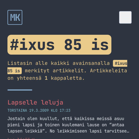
MK
#ixus 85 is
Listasin alle kaikki avainsanalla
#ixus
merkityt artikkelit. Artikkeleita
85 is
on yhteensä
1
kappaletta.
Lapselle leluja
TORSTAINA 19.3.2009 KLO 17:23
Jostain olen kuullut, että kaikissa meissä asuu
pieni lapsi ja toinen kuulemani lause on ”antaa
lapsen leikkiä”. No leikkimiseen lapsi tarvitsee
leluja ja olen huomannut, että mitä vanhemmaksi