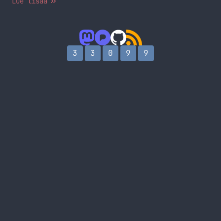
Lue lisää
tulen niin sitä kalliimmaksi sisäisen lapseni
lelut tulevat (Eee Pc 901). Eli tässä
kirjoituksessa tulen hieman kertomaan mitä leluja
tulen saamaan tässä lähiaikoina ja tietysti saatte
kommentoida… Jatka lukemista Lapselle leluja
3
3
0
9
9