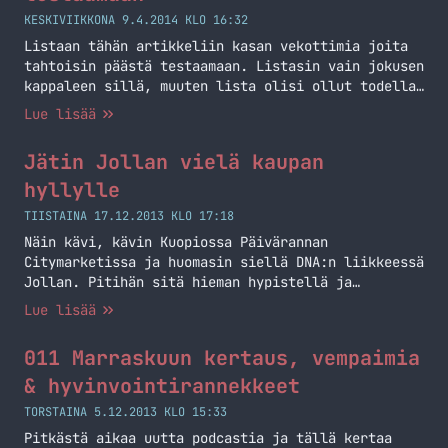
KESKIVIIKKONA 9.4.2014 KLO 16:32
Listaan tähän artikkeliin kasan vekottimia joita
tahtoisin päästä testaamaan. Listasin vain jokusen
kappaleen sillä, muuten lista olisi ollut todella
pitkä.
Lue lisää
Jätin Jollan vielä kaupan
hyllylle
TIISTAINA 17.12.2013 KLO 17:18
Näin kävi, kävin Kuopiossa Päivärannan
Citymarketissa ja huomasin siellä DNA:n liikkeessä
Jollan. Pitihän sitä hieman hypistellä ja
sanoisinko näin, että vaatisi hieman totuttelua
Lue lisää
sen käyttäminen – näin tosin on lähes joka
puhelimen kanssa. Lyhyellä hypistelyllä puhelin
011 Marraskuun kertaus, vempaimia
vaikutti sinällään mielenkiintoiselta, mutta ei
herättänyt ehkä niin suuria tuntemuksia kuin olin
& hyvinvointirannekkeet
luullut (ja toivonut). Tietty Sailfish on vielä…
TORSTAINA 5.12.2013 KLO 15:33
Jatka lukemista Jätin Jollan vielä kaupan hyllylle
Pitkästä aikaa uutta podcastia ja tällä kertaa