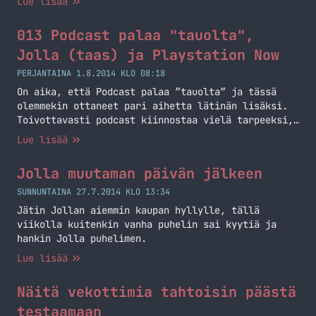
Lue lisää
013 Podcast palaa "tauolta",
Jolla (taas) ja Playstation Now
PERJANTAINA 1.8.2014 KLO 08:18
On aika, että Podcast palaa ”tauolta” ja tässä
olemmekin ottaneet pari aihetta lätinän lisäksi.
Toivottavasti podcast kiinnostaa vielä tarpeeksi,
että sitä tulee lisää. Alla aiheet ja linkit,
Lue lisää
palataan seuraavassa podcastissa! Jolla Jollaa
käsittelimmekin jo aiemmassa Podcastissa, mutta
Jolla muutaman päivän jälkeen
tällä kertaa olen oikeasti käyttänyt sitä viikon
verran. Aiempi Podcast Artikkelini Jollasta
SUNNUNTAINA 27.7.2014 KLO 13:34
jolla.markokaartinen.net Playstation Now Sonyn
Jätin Jollan aiemmin kaupan hyllylle, tällä
kehittämä pelien… Jatka lukemista 013 Podcast
viikolla kuitenkin vanha puhelin sai kyytiä ja
palaa ”tauolta”, Jolla (taas) ja Playstation Now
hankin Jolla puhelimen.
Lue lisää
Näitä vekottimia tahtoisin päästä
testaamaan