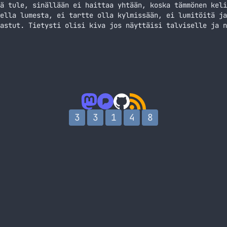
ä tule, sinällään ei haittaa yhtään, koska tämmönen keli
ella lumesta, ei tartte olla kylmissään, ei lumitöitä ja
astut. Tietysti olisi kiva jos näyttäisi talviselle ja n
ohtaiseksi vielä jossain vaiheessa.
3
3
1
4
8