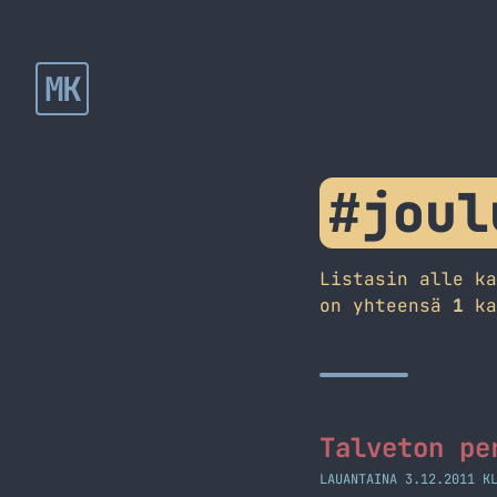
MK
#joul
Listasin alle k
on yhteensä
1
ka
Talveton pe
LAUANTAINA 3.12.2011 K