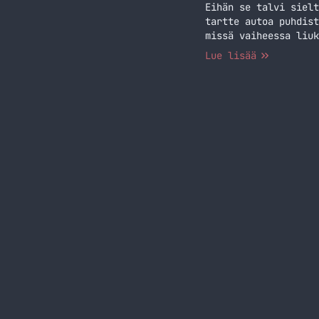
Eihän se talvi sielt
tartte autoa puhdist
missä vaiheessa liuk
se tule kanssa ajank
Lue lisää