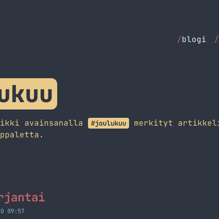
/
blogi
/
ukuu
aikki avainsanalla
merkityt artikkel
#joulukuu
ppaletta.
rjantai
LO 09:57