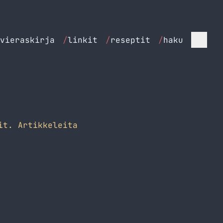
vieraskirja
/
linkit
/
reseptit
/
haku
it. Artikkeleita