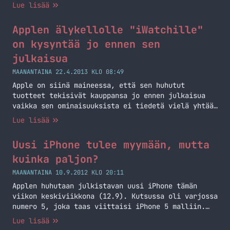
Lue lisää
Applen älykellolle "iWatchille"
on kysyntää jo ennen sen
julkaisua
MAANANTAINA 22.4.2013 KLO 08:49
Apple on siinä maineessa, että sen huhutut
tuotteet tekisivät kauppansa jo ennen julkaisua
vaikka sen ominaisuuksista ei tiedetä vielä yhtään
mitään. Tämä on Applelle jo hirveän hyvä tilanne
Lue lisää
sillä he tietävät jo nyt, että tuo kannattaisi
tehdä sillä uuden tutkimuksen mukaan 19%
Uusi iPhone tulee myymään, mutta
amerikkalaisista ostaisi huhutun ”iWatchin”. 5%
vastaajista ilmoitti erittäin todennäköisesti
kuinka paljon?
ostavansa tulevan iWatchin. Lisäksi 14%… Jatka
MAANANTAINA 10.9.2012 KLO 20:11
lukemista Applen älykellolle ”iWatchille” on
Applen huhutaan julkistavan uusi iPhone tämän
kysyntää jo ennen sen julkaisua
viikon keskiviikkona (12.9). Kutsussa oli varjossa
numero 5, joka taas viittaisi iPhone 5 malliin.
Tämä ei kuitenkaan ole mitenkään varmaa, että onko
Lue lisää
uuden iPhonen nimi iPhone 5 vai pelkkä iPhone –