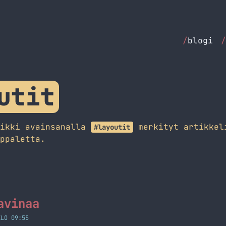
/
blogi
/
utit
aikki avainsanalla
merkityt artikkel
#layoutit
ppaletta.
avinaa
KLO 09:55