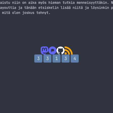
aistu niin on aika myös hieman tutkia menneisyyttäkin. N
ayouttia ja tänään etsiskelin lisää niitä ja löysinkin p
 mitä olen joskus tehnyt.
3
3
1
3
4