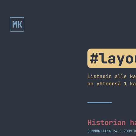
MK
#layo
Listasin alle k
on yhteensä
1
ka
Historian h
SUNNUNTAINA 24.5.2009 