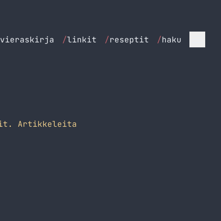
vieraskirja
/
linkit
/
reseptit
/
haku
it. Artikkeleita