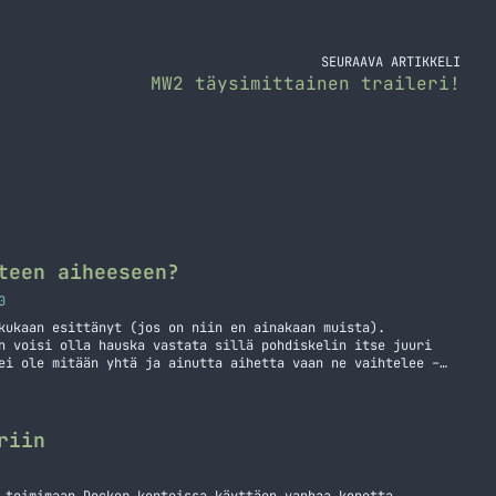
SEURAAVA ARTIKKELI
MW2 täysimittainen traileri!
teen aiheeseen?
0
kukaan esittänyt (jos on niin en ainakaan muista).
n voisi olla hauska vastata sillä pohdiskelin itse juuri
ei ole mitään yhtä ja ainutta aihetta vaan ne vaihtelee –
a on oikeastaan ne asiat mitkä sattuu millonkin minua
 Jatka lukemista Miksi et keskity yhteen aiheeseen?
riin
 toimimaan Docker konteissa käyttäen vanhaa konetta,