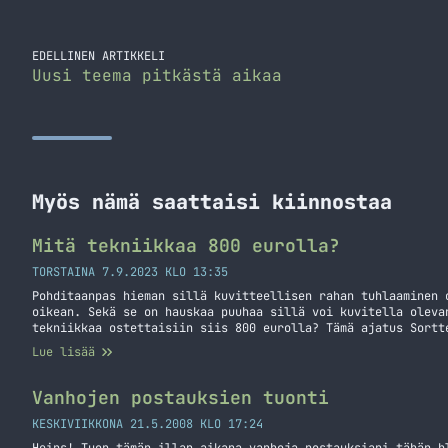
EDELLINEN ARTIKKELI
Uusi teema pitkästä aikaa
Myös nämä saattaisi kiinnostaa
Mitä tekniikkaa 800 eurolla?
TORSTAINA 7.9.2023 KLO 13:35
Pohditaanpas hieman sillä kuvitteellisen rahan tuhlaaminen 
oikean. Sekä se on hauskaa puuhaa sillä voi kuvitella oleva
tekniikkaa ostettaisiin siis 800 eurolla? Tämä ajatus Sortt
Eli leikitäänpäs. Otetaan kaupaksi Gigantin verkkokauppa ja
Lue lisää
olleet hintoja 7.9.2023 ja ne ovat voineet muuttua. Mitä os
tekniikkaa 800 eurolla?
Vanhojen postauksien tuonti
KESKIVIIKKONA 21.5.2008 KLO 17:24
Heips! Tuon tämän illan aikana vanhoja postauksiani tähän b