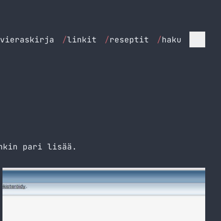
vieraskirja
/
linkit
/
reseptit
/
haku
nkin pari lisää.