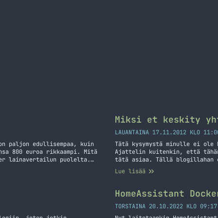
Miksi et keskity yh
LAUANTAINA 17.11.2012 KLO 11:0
on paljon edullisempaa, kuin
Tätä kysymystä minulle ei ole 
nsa 800 euroa rikkaampi. Mitä
Ajattelin kuitenkin, että tähä
er lainavertailun puolelta.
tätä asiaa. Tällä blogillahan 
 hinnat mitä esitän ovat
välillä aika paljonkin. Aiheen
Lue lisää
tetaan?… Jatka lukemista Mitä
kiinnostamaan. Mikäli halusit…
HomeAssistant Docke
TORSTAINA 20.10.2022 KLO 09:17
logiin, joten jotkin
Nyt laitetaankin HomeAssistant