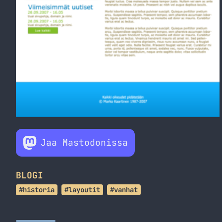
Jaa Mastodonissa
BLOGI
#historia
#layoutit
#vanhat