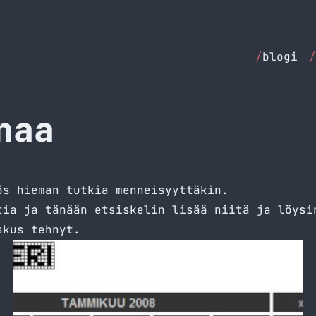
/
blogi
/
naa
ös hieman tutkia menneisyyttäkin.
tia ja tänään etsiskelin lisää niitä ja löysi
skus tehnyt.