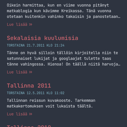
Itselläni ei vain ole Android… Jatka lukemista
Oikein harmittaa, kun en viime vuonna pitänyt
iPad matkakumppanina
matkablogia kun kävimme Kreikassa. Tänä vuonna
otetaan kuitenkin vahinko takaisin ja panostetaan
siihen enemmän. Viime vuonna tietty tuli kuvia
Lue lisää
otettua ja tulipa siitä pieni videokin koostettua.
Tänä vuonna päätimme aloittaa bloggaamisen lomasta
Sekalaisia kuulumisia
jo ennen lomaa. Tein myös sitä varten täysin oman
blogin ja sen nimi on Auringon alla… Jatka
TORSTAINA 21.7.2011 KLO 21:24
lukemista Matkablogi
Tänne on hyvä silloin tällöin kirjoitella niin te
satunnaiset lukijat ja googlaajat tulette taas
tänne vahingossa. Hienoa! On täällä niitä harvoja,
jotka seuraa oikeasti tätä blogia ja käyvät täällä
Lue lisää
silloin tällöin tarkistamassa onko tullut uutta
tai ehkäpä jopa käyttävät RSS-lukijaa avukseen.
Tallinna 2011
Tämä sekalaisia kuulumisia postaus on heitä
varten! Kokoan tässä hieman tulevaa, tätä hetkeä
TORSTAINA 12.5.2011 KLO 11:02
ja… Jatka lukemista Sekalaisia kuulumisia
Tallinnan reissun kuvakooste. Tarkemman
matkakertomuksen voit lukaista täältä.
Lue lisää