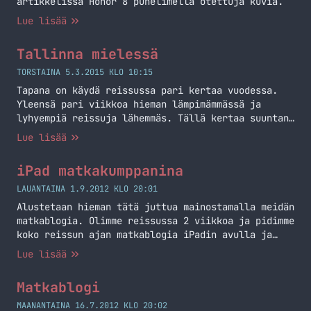
artikkelissa Honor 8 puhelimella otettuja kuvia.
Lue lisää
Tallinna mielessä
TORSTAINA 5.3.2015 KLO 10:15
Tapana on käydä reissussa pari kertaa vuodessa.
Yleensä pari viikkoa hieman lämpimämmässä ja
lyhyempiä reissuja lähemmäs. Tällä kertaa suuntana
on Tallinna.
Lue lisää
iPad matkakumppanina
LAUANTAINA 1.9.2012 KLO 20:01
Alustetaan hieman tätä juttua mainostamalla meidän
matkablogia. Olimme reissussa 2 viikkoa ja pidimme
koko reissun ajan matkablogia iPadin avulla ja
suurin osa tämän artikkelin havainnoista on
Lue lisää
juurikin tältä matkalta! Blogin osoite on
auringonalla.fi. Voisin yhtä hyvin puhua muustakin
Matkablogi
tabletista, kuin iPadistä sillä suurin osa näistä
asioista pätee Android pohjaisiinkin tabletteihin.
MAANANTAINA 16.7.2012 KLO 20:02