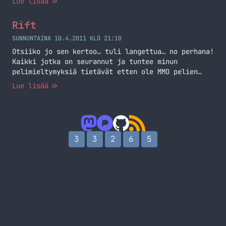
Lue lisää
artikkeli. Pitemmittä puheitta, käyttämällä
seuraavaa linkkiä voitte kokeilla täysin maksutta
Rift
Riftiä: Linkki Linkkiä voitte muuten vapaasti
jakaa kavereille!
SUNNUNTAINA 10.4.2011 KLO 21:10
Otsiiko jo sen kertoo… tuli langettua… no perhana!
Kaikki jotka on seurannut ja tuntee minun
pelimieltymyksiä tietävät etten ole MMO pelien
fani. Olen koittanut WoWia, mutta se ei iskenyt
Lue lisää
millään muotoa. 9Dragons on oikeastaan ainut MMO
peli jota tuli pelattua enemmän ku pari tuntia.
Nyt tosin tuli yritettyä MMO genreä uudestaan
Riftin muodossa.
3
3
2
6
5