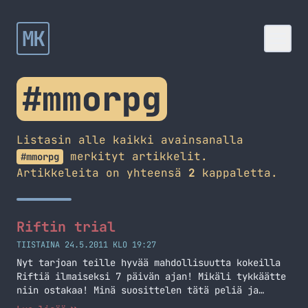
MK
#mmorpg
Listasin alle kaikki avainsanalla
merkityt artikkelit.
#mmorpg
Artikkeleita on yhteensä
2
kappaletta.
Riftin trial
TIISTAINA 24.5.2011 KLO 19:27
Nyt tarjoan teille hyvää mahdollisuutta kokeilla
Riftiä ilmaiseksi 7 päivän ajan! Mikäli tykkäätte
niin ostakaa! Minä suosittelen tätä peliä ja
kannattaa lukaista myös minun aiempi Rift -