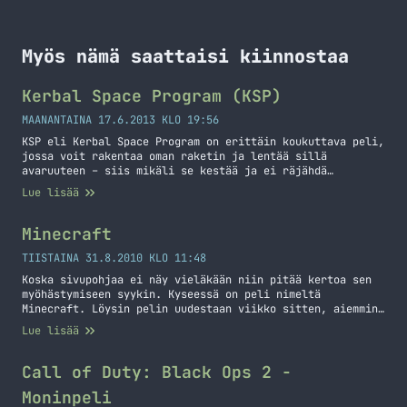
Myös nämä saattaisi kiinnostaa
Kerbal Space Program (KSP)
MAANANTAINA 17.6.2013 KLO 19:56
KSP eli Kerbal Space Program on erittäin koukuttava peli,
jossa voit rakentaa oman raketin ja lentää sillä
avaruuteen – siis mikäli se kestää ja ei räjähdä
laukaisussa. Pelihän on Alpha-vaiheessa vielä joten se
Lue lisää
kehittyy vielä ja siihen on tulossa varmaan paljon lisää
vaikka nytkin tuntuu, että siinä on aivan hillittömästi
tavaraa. Pelissä ei ole vielä… Jatka lukemista Kerbal
Minecraft
Space Program (KSP)
TIISTAINA 31.8.2010 KLO 11:48
Koska sivupohjaa ei näy vieläkään niin pitää kertoa sen
myöhästymiseen syykin. Kyseessä on peli nimeltä
Minecraft. Löysin pelin uudestaan viikko sitten, aiemmin
olin pelannut ilmaista rakentelu versiota selaimella ja
Lue lisää
nyt löysin Youtubesta videoita kyseisestä pelistä ja se
oli sitten menoa se. Kyseessä on siis Markus ”Notch”
Perrsonin kehittämä erittäin addiktoiva
Call of Duty: Black Ops 2 -
hiekkalaatikkopeli. Pelin satunnaisesti generoima
Moninpeli
maailma… Jatka lukemista Minecraft