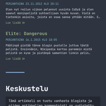
PERJANTAINA 23.11.2012 KLO 20:11
Olen nyt reilun viikon pelannut uusinta CoDyä ja olen
saanut moninpelistä suhteellisen hyvän kuvan. Vielä on
tietenkin asioita, joista en osaa sanoa yhtään mitään. En
ole esimerkiksi lähtenyt vielä Prestigeä hankkimeen
Lue lisää
sotilaalleni. Yhden aseen olen jo ”prestannut”, nimittäin
MSMC nimisen SMG:n. Paljon on uutta tullut myös
scorestreakkeihin ja moneen muuhun osa-alueeseen.
Elite: Dangerous
Aseluokkien tekeminenkin on erilaista,… Jatka lukemista
Call of Duty: Black Ops 2 – Moninpeli
PERJANTAINA 16.1.2015 KLO 18:05
Päätinpä pistää tänne blogin puolelle juttua tästä
pelistä. Ensinnäkin, Wikipedia kertoo paremmin mistä
pelistä on kyse ja pistänpä samantien linkin pelin
kotisivuillekkin. Elite: Dangerous is a space adventure,
Lue lisää
trading, and combat simulator that is the fourth release
in the Elite video game series. Piloting a spaceship, the
player explores a realistic 1:1 scale open world… Jatka
lukemista Elite: Dangerous
Keskustelu
Tämä artikkeli on tuotu vanhasta blogista ja
niiden artikkelien kommentointi on uudistettu.