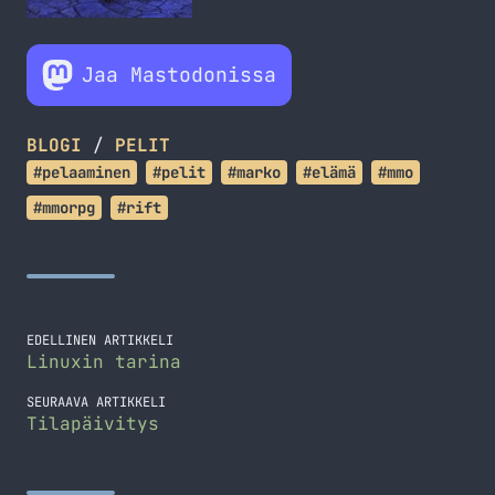
Jaa Mastodonissa
BLOGI
/
PELIT
#pelaaminen
#pelit
#marko
#elämä
#mmo
#mmorpg
#rift
EDELLINEN ARTIKKELI
Linuxin tarina
SEURAAVA ARTIKKELI
Tilapäivitys