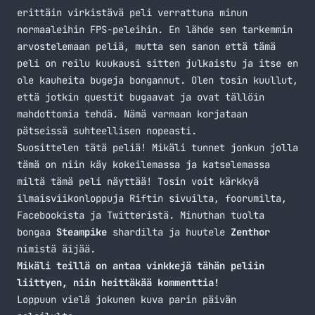
erittäin virkistävä peli verrattuna minun
normaaleihin FPS-peleihin. En lähde sen tarkemmin
arvostelemaan peliä, mutta sen sanon että tämä
peli on reilu kuukausi sitten julkaistu ja itse en
ole kauheita bugeja bongannut. Olen tosin kuullut,
että jotkin questit bugaavat ja ovat tällöin
mahdottomia tehdä. Nämä varmaan korjataan
pätseissä suhteellisen nopeasti.
Suosittelen tätä peliä! Mikäli tunnet jonkun jolla
tämä on niin käy kokeilemassa ja katselemassa
miltä tämä peli näyttää! Tosin voit kärkkyä
ilmaisviikonloppuja Riftin
sivuilta
,
foorumilta
,
Facebookista
ja
Twitteristä
. Minuthan tuolta
bongaa
Steampike
shardilta ja huutele
Zenthor
nimistä äijää.
Mikäli teillä on antaa vinkkejä tähän peliin
liittyen, niin heittäkää kommenttia!
Loppuun vielä jokunen kuva parin päivän