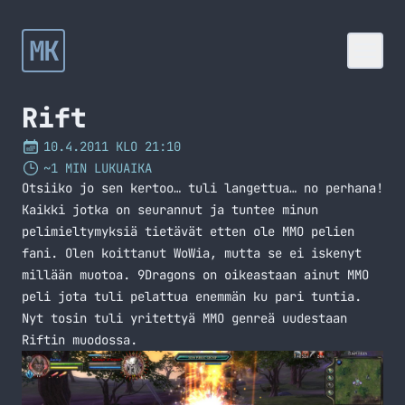
MK
Rift
10.4.2011 KLO 21:10
~1 MIN LUKUAIKA
Otsiiko jo sen kertoo… tuli langettua… no perhana!
Kaikki jotka on seurannut ja tuntee minun
pelimieltymyksiä tietävät etten ole MMO pelien
fani. Olen koittanut WoWia, mutta se ei iskenyt
millään muotoa. 9Dragons on oikeastaan ainut MMO
peli jota tuli pelattua enemmän ku pari tuntia.
Nyt tosin tuli yritettyä MMO genreä uudestaan
Riftin muodossa.