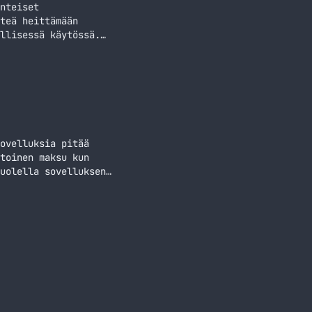
nteiset
teä heittämään
llisessä käytössä.
käyttelin jo
one ohjelmia
ovelluksia pitää
toinen maksu kun
uolella sovelluksen
. Niin simppeliä se
gle Playn