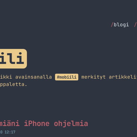
/
blogi
/
ili
aikki avainsanalla
merkityt artikkeli
#mobiili
ppaletta.
miäni iPhone ohjelmia
LO 12:17