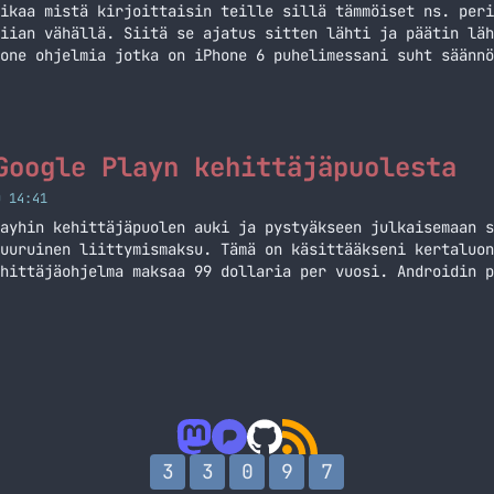
ikaa mistä kirjoittaisin teille sillä tämmöiset ns. peri
iian vähällä. Siitä se ajatus sitten lähti ja päätin läh
one ohjelmia jotka on iPhone 6 puhelimessani suht säännö
Ehdottomasti oma lempparini Twitter sovelluksista. Tätä 
i ja en ole muihin… Jatka lukemista Kasa käyttämiäni iPh
Google Playn kehittäjäpuolesta
O 14:41
ayhin kehittäjäpuolen auki ja pystyäkseen julkaisemaan s
uuruinen liittymismaksu. Tämä on käsittääkseni kertaluon
hittäjäohjelma maksaa 99 dollaria per vuosi. Androidin p
uoraan Play kauppaan ja se on parin tunnin päästä siellä
täminen on yhtä helppoa,… Jatka lukemista Kokemukset Goo
3
3
0
9
7