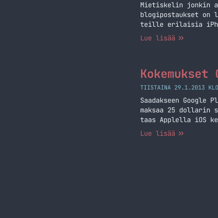
Mietiskelin jonkin a
blogipostaukset on l
teille erilaisia iPh
Tweetbot 3 (4,99 €) 
Lue lisää
aikoinaan kun se tul
Kokemukset 
TIISTAINA 29.1.2013 KL
Saadakseen Google Pl
maksaa 25 dollarin s
taas Applella iOS ke
voit heittää lähes s
Lue lisää
on. Päivityksen heit
kehittäjäpuolesta