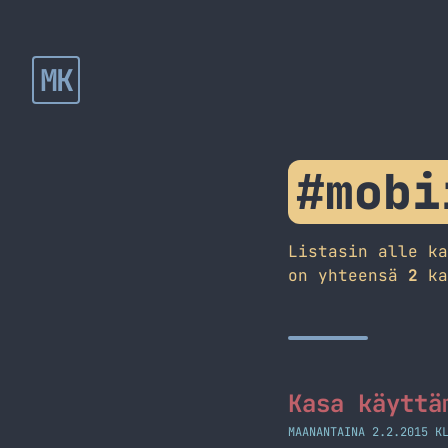
MK
#mobi
Listasin alle k
on yhteensä
2
ka
Kasa käyttä
MAANANTAINA 2.2.2015 K