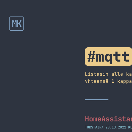
MK
#mqtt
Listasin alle k
yhteensä
1
kappa
HomeAssista
TORSTAINA 20.10.2022 K