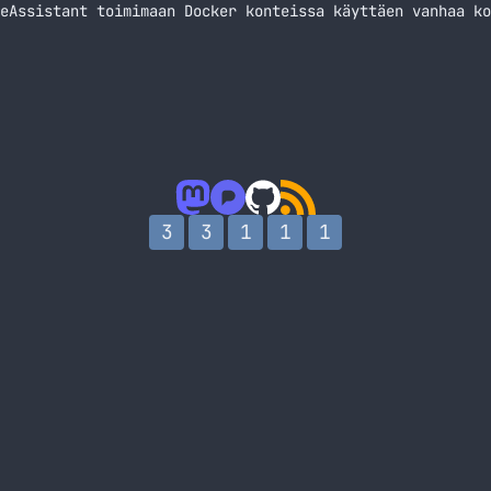
eAssistant toimimaan Docker konteissa käyttäen vanhaa ko
3
3
1
1
1