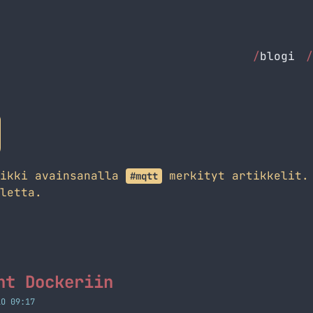
/
blogi
/
aikki avainsanalla
merkityt artikkelit. 
#mqtt
letta.
nt Dockeriin
LO 09:17