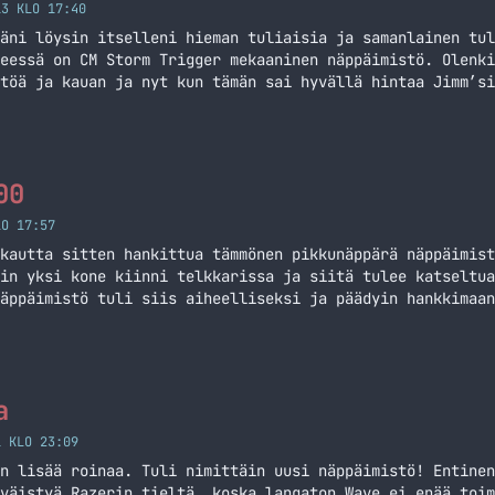
13 KLO 17:40
äni löysin itselleni hieman tuliaisia ja samanlainen tul
eessä on CM Storm Trigger mekaaninen näppäimistö. Olenki
töä ja kauan ja nyt kun tämän sai hyvällä hintaa Jimm’si
ihän se kopata. Mekaanisissa näppäimistöissähän on omat 
ä mallissa on Cherry MX Black-kytkimet, jotka… Jatka luk
äppäimistö
00
LO 17:57
kautta sitten hankittua tämmönen pikkunäppärä näppäimist
in yksi kone kiinni telkkarissa ja siitä tulee katseltua
äppäimistö tuli siis aiheelliseksi ja päädyin hankkimaan
samassa. Logitechin K400 käyttää Unifying vastaanotinta 
 jotka käyttävät tuota tekniikkaa… Jatka lukemista Logit
a
1 KLO 23:09
n lisää roinaa. Tuli nimittäin uusi näppäimistö! Entinen
väistyä Razerin tieltä, koska langaton Wave ei enää toim