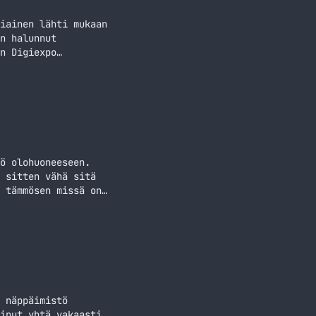
iainen lähti mukaan
n halunnut
n Digiexpo
kytkimet joka
emista CM Storm
ö olohuoneeseen.
 sitten vähä sitä
 tämmösen missä on
joten kaikki muut
ech K400
 näppäimistö
inut yhtä vakaasti