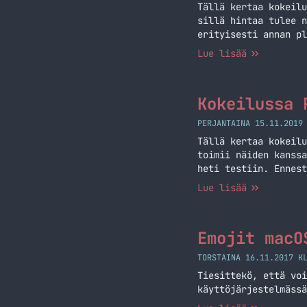
Tällä kertaa kokeilu
sillä hintaa tulee n
erityisesti annan pl
lyhyestä rannetuesta
Lue lisää
laittaa ollenkaan ki
pelinäppäimistö
Kokeilussa 
PERJANTAINA 15.11.2019
Tällä kertaa kokeilu
toimii näiden kanssa
heti testiin. Ennest
pystyykään säätämään
Lue lisää
ensin kuntoon ja… Ja
Emojit macO
TORSTAINA 16.11.2017 K
Tiesittekö, että vo
käyttöjärjestelmässä