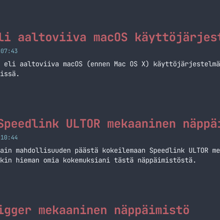
li aaltoviiva macOS käyttöjärjes
 07:43
 eli aaltoviiva macOS (ennen Mac OS X) käyttöjärjestelmä
kissä.
Speedlink ULTOR mekaaninen näppä
 10:44
ain mahdollisuuden päästä kokeilemaan Speedlink ULTOR me
kin hieman omia kokemuksiani tästä näppäimistöstä.
igger mekaaninen näppäimistö