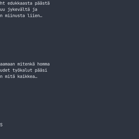
ht edukkaasta päästä
uu jykevältä ja
n miinusta liien
a ei ole toki pakko
keilussa QPAD MK-40
aamaan mitenkä homma
udet työkalut pääsi
n mitä kaikkea
ssa ja hiiressä DPI
S