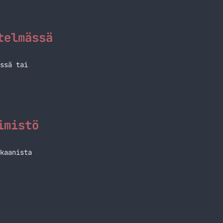
telmässä
ssä tai
imistö
kaanista