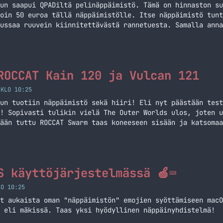
un saapui QPADiltä pelinäppäimistö. Tämä on hinnaston su
oin 50 euroa tällä näppäimistölle. Itse näppäimistö tunt
ussaa ruuvein kiinnitettävästä rannetuesta. Samalla anna
 omaan makuun sillä voisi olla hieman pidempi. Rannetuke
inni. Tietenkin tässä näppäimistössä… Jatka lukemista Ko
ROCCAT Kain 120 ja Vulcan 121
 KLO 10:25
un tuotiin näppäimistö sekä hiiri! Eli nyt päästään test
! Sopivasti tulikin vielä The Outer Worlds ulos, joten u
ään tuttu ROCCAT Swarm taas koneeseen sisään ja katsomaa
. Oikeastaan taas kaikkea peruskauraa voi säätää molemmi
tka lukemista Kokeilussa ROCCAT Kain 120 ja Vulcan 121
S käyttöjärjestelmässä 🍏⌨
LO 10:25
it aukaista oman "näppäimistön" emojien syöttämiseen macO
 eli mäkissä. Taas yksi hyödyllinen näppäinyhdistelmä!