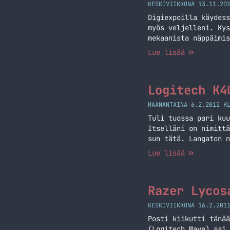
KESKIVIIKKONA 13.11.20
Digiexpoilla käydess
myös veljelleni. Kys
mekaanista näppäimis
tarjouksena niin pit
Lue lisää
näppäimen alla. Täss
Trigger mekaaninen n
Logitech K4
MAANANTAINA 6.2.2012 K
Tuli tuossa pari kuu
Itselläni on nimittä
sun tätä. Langaton n
näppis ja touchpadi 
Lue lisää
Logitechin tuotteet,
Razer Lycos
KESKIVIIKKONA 16.2.201
Posti kiikutti tänää
(Logitech Wave) sai 