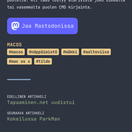
puolelta. Alt taas löytyy alarivistä joko oikealta
tai vasemmalta puolen CMD kirjainta.
Jaa Mastodonissa
MACOS
#macos
#näppäimistö
#mäkki
#aaltoviiva
#mac os x
#tilde
EDELLINEN ARTIKKELI
Tapaaminen.net uudistui
SEURAAVA ARTIKKELI
Kokeilussa ParkMan