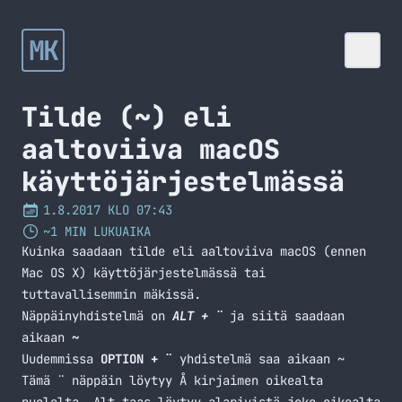
MK
Tilde (~) eli
aaltoviiva macOS
käyttöjärjestelmässä
1.8.2017 KLO 07:43
~1 MIN LUKUAIKA
Kuinka saadaan tilde eli aaltoviiva macOS (ennen
Mac OS X) käyttöjärjestelmässä tai
tuttavallisemmin mäkissä.
Näppäinyhdistelmä on
ALT + ¨
ja siitä saadaan
aikaan
~
Uudemmissa
OPTION + ¨
yhdistelmä saa aikaan ~
Tämä ¨ näppäin löytyy Å kirjaimen oikealta