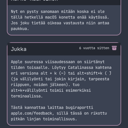
Nyt en pysty sanomaan mitään koska ei ole
tällä hetkellä macOS konetta enää käytössä.
Jos joku tietää oikeaa vastausta niin antaa
paukkua.
Jukka
6 vuotta sitten
Apple suuressa viisaudessaan on siirtänyt
tilden toisaalle. Löytyy Catalinassa kahtena
eri versiona alt + k (~) tai alt+shift+k ( ̃)
(ja välilyönti tai jokin kirjain, tarpeesta
riippuen, noiden jälkeen). tuo
alt+k+välilyönti toimii esimerkiksi
terminaalissa.
Tästä kannattaa laittaa bugiraportti
apple.com/feedback, sillä tässä on rikottu
pitkän linjan toiminallisuus.