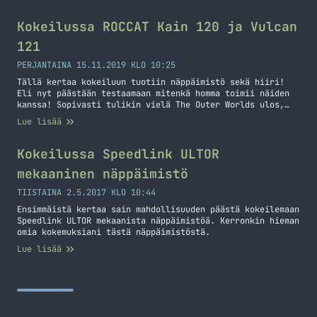
sitten jo toimivia. Setapp on palvelu, jossa yhdellä
kiinteällä kk-maksulla saat kaikki palvelun sovellukset
käyttöön. Näin sinun ei tartte ostaa useaa sovellusta eri
Kokeilussa ROCCAT Kain 120 ja Vulcan
paikasta vaan saat… Jatka lukemista Setapp – Mac maailman
121
sovellukset kuukausitilauksella
PERJANTAINA 15.11.2019 KLO 10:25
Tällä kertaa kokeiluun tuotiin näppäimistö sekä hiiri!
Eli nyt päästään testaamaan mitenkä homma toimii näiden
kanssa! Sopivasti tulikin vielä The Outer Worlds ulos,
joten uudet työkalut pääsi heti testiin. Ennestään tuttu
Lue lisää
ROCCAT Swarm taas koneeseen sisään ja katsomaan mitä
kaikkea pystyykään säätämään. Oikeastaan taas kaikkea
peruskauraa voi säätää molemmissa ja hiiressä DPI ensin
Kokeilussa Speedlink ULTOR
kuntoon ja… Jatka lukemista Kokeilussa ROCCAT Kain 120 ja
mekaaninen näppäimistö
Vulcan 121
TIISTAINA 2.5.2017 KLO 10:44
Ensimmäistä kertaa sain mahdollisuuden päästä kokeilemaan
Speedlink ULTOR mekaanista näppäimistöä. Kerronkin hieman
omia kokemuksiani tästä näppäimistöstä.
Lue lisää