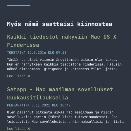
Myös nämä saattaisi kiinnostaa
Kaikki tiedostot näkyviin Mac OS X
Finderissa
TORSTAINA 12.5.2016 KLO 09:11
Tänään se alkoi viimein ärsyttämään oikein olan takaa,
kun en nähnytkään kaikkia tiedostoja Finderissa. Halusin
nähdä nimenomaan .gitignore ja .htaccess filut, jotta
saisin ne kopioitua eteenpäin toisaalle. No tämä on
Lue lisää
aiemmin tehty komentorivin kautta, mutta tänään päätin
googlettaa ja löytää ratkaisun tähän. Tämä ratkaisu
olikin onneksi helppo sillä se vaati vain parin komennon
Setapp - Mac maailman sovellukset
ajamisen päätteellä… Jatka lukemista Kaikki tiedostot
kuukausitilauksella
näkyviin Mac OS X Finderissa
PERJANTAINA 5.11.2021 KLO 10:47
Olen palannut pitkästä aikaa Mac maailmaan ja niiden
sovelluksien pariin (tästä lisää tulevaisuudessa). Osa
loistavista Mac sovelluksista onkin maksullisia ja niistä
kyllä sinällään maksaakin ihan mielellään, koska ne onkin
Lue lisää