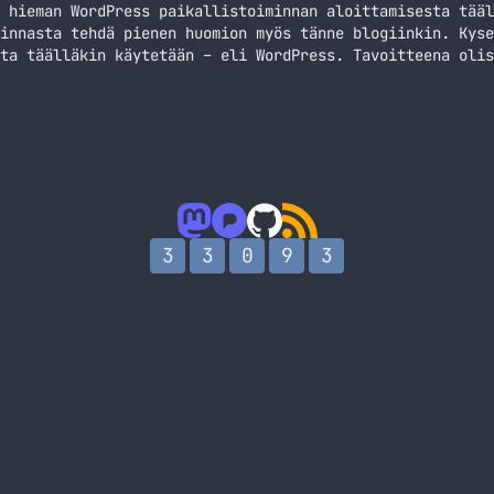
 hieman WordPress paikallistoiminnan aloittamisesta tääl
innasta tehdä pienen huomion myös tänne blogiinkin. Kyse
ta täälläkin käytetään – eli WordPress. Tavoitteena olis
änne Kuopioonkin. Tällä hetkellä ainut aktiivinen paikka
aan WordPressistä (ja muusta aiheeseen liittyvästä) kerr
toimintaa Kuopioon?
3
3
0
9
3