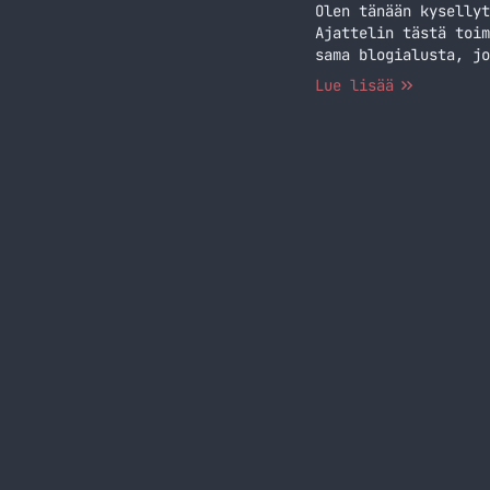
Olen tänään kysellyt
Ajattelin tästä toim
sama blogialusta, jo
paikallistoimintaa t
Lue lisää
he kokoontuvat puhum
lukemista WordPress 