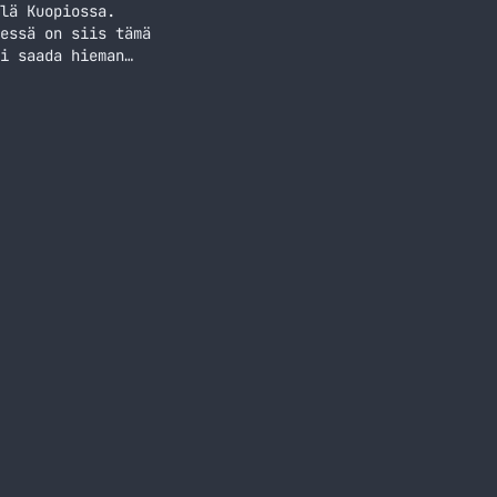
lä Kuopiossa.
essä on siis tämä
i saada hieman
 on Tampere, jossa
an kaksi… Jatka