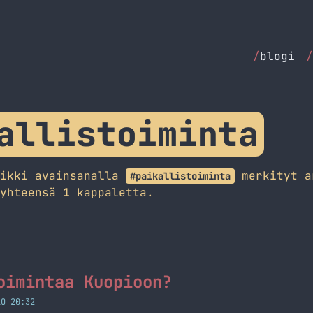
/
blogi
/
allistoiminta
aikki avainsanalla
merkityt a
#paikallistoiminta
 yhteensä
1
kappaletta.
oimintaa Kuopioon?
LO 20:32