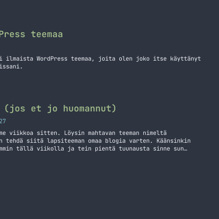
Press teemaa
i ilmaista WordPress teemaa, joita olen joko itse käyttänyt
issani.
 (jos et jo huomannut)
27
me viikkoa sitten. Löysin mahtavan teeman nimeltä
n tehdä siitä lapsiteeman omaa blogia varten. Käänsinkin
mmin tällä viikolla ja tein pientä tuunausta sinne sun
 tuunauksia ja päätin kirjoittaa tämän perinteisen
n vaihtunut. Itselleni ehkä isoin muutos… Jatka lukemista
 huomannut)