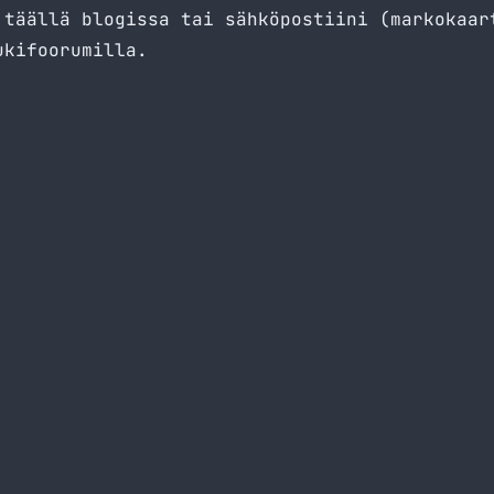
 täällä blogissa tai sähköpostiini (
markokaar
ukifoorumilla
.