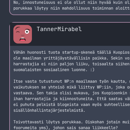
No, innostuneisuus ei ole ollut niin hyvää kuin ol
porukkaa löytyy niin mahdollisuus toiminnan aloitt
TannerMirabel
Vähän huonosti tuota startup-skeneä täällä Kuopios
ole maailman yrittäjäystävällisin paikka. Sekin vo
harrastajia ei niin paljon liiku, toisaalta siihen
suomalaisten sosiaalinen luonne. :)
Itse vasta tutustunut WP:n maailmaan työn kautta, 
vaikutuksen se yhteisö mikä liittyy WP:iin, joka o
vastaava. Sen takia olisi mukava, jos Kuopioonkin 
ihan harrastajia ja kiinnostuneita. Että saatas vä
ei puhuta pelkistä blogeista vaan myös suhteellise
sisällönhallintajärjestelmistä.
Toivottavasti löytys porukkaa. Oiskohan jotain mui
foorumeita yms), johon sais sanaa liikkeelle?