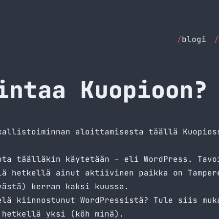
/
blogi
/
intaa Kuopioon?
kallistoiminnan aloittamisesta täällä Kuopios
ota täälläkin käytetään – eli WordPress. Tavo
lä hetkellä ainut aktiivinen paikka on Tamper
västä) kerran kaksi kuussa.
elä kiinnostunut WordPressistä? Tule siis muk
 hetkellä yksi (köh minä).