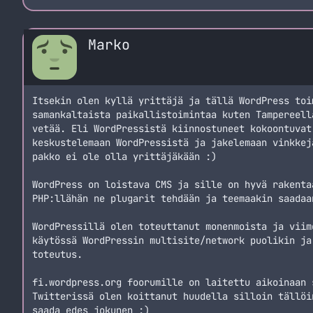
Marko
Itsekin olen kyllä yrittäjä ja tällä WordPress toi
samankaltaista paikallistoimintaa kuten Tampereell
vetää. Eli WordPressistä kiinnostuneet kokoontuvat
keskustelemaan WordPressistä ja jakelemaan vinkkej
pakko ei ole olla yrittäjäkään :)
WordPress on loistava CMS ja sille on hyvä rakenta
PHP:llähän ne plugarit tehdään ja teemaakin saadaa
WordPressillä olen toteuttanut monenmoista ja viim
käytössä WordPressin multisite/network puolikin ja
toteutus.
fi.wordpress.org foorumille on laitettu aikoinaan 
Twitterissä olen koittanut huudella silloin tällöi
saada edes jokunen :)