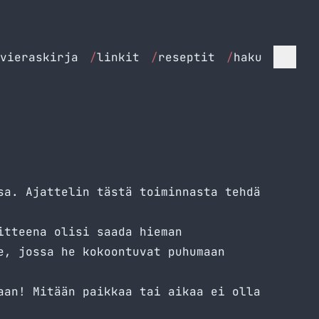
vieraskirja
/
linkit
/
reseptit
/
haku
sa. Ajattelin tästä toiminnasta tehdä
itteena olisi saada hieman
e, jossa he kokoontuvat puhumaan
aan! Mitään paikkaa tai aikaa ei olla