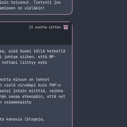
isin toivonut. Tietysti jos
amiseen on vieläkin!
13 vuotta sitten
sa, eikä Suomi tällä hetkellä
i johtaa siihen, että WP-
 tottaki liittyy myös
mutta minuun on tehnyt
n vielä vireämpi kuin PHP:n
saisi jotain miittiä, vaikka
hän sanaa eteenpäin, että nyt
n voimakkaista
ta kanavia (blogeja,