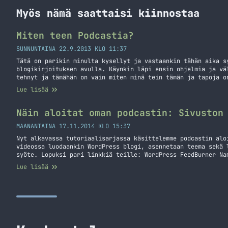
Myös nämä saattaisi kiinnostaa
Miten teen Podcastia?
SUNNUNTAINA 22.9.2013 KLO 11:37
Tätä on parikin minulta kysellyt ja vastaankin tähän aika s
blogikirjoituksen avulla. Käynkin läpi ensin ohjelmia ja vä
tehnyt ja tämähän on vain miten minä tein tämän ja tapoja o
Itsellä on tällä hetkellä nauhoittamista varten käytössä om
Lue lisää
tuossa keväällä pelaamista varten kun… Jatka lukemista Mite
Näin aloitat oman podcastin: Sivuston
MAANANTAINA 17.11.2014 KLO 15:37
Nyt alkavassa tutoriaalisarjassa käsittelemme podcastin alo
videossa luodaankin WordPress blogi, asennetaan teema sekä 
syöte. Lopuksi pari linkkiä teille: WordPress FeedBurner Na
sekä kommentteja voi pistää tuonne kommenttiboxiin. Laitaha
Lue lisää
mikäli semmoista alat rakentamaan tai olet jo semmoisen teh
osassa!