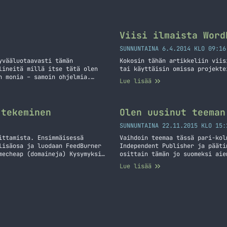
Viisi ilmaista Word
SUNNUNTAINA 6.4.2014 KLO 09:16
yvääluotaavasti tämän
Kokosin tähän artikkeliin viis
lineitä millä itse tätä olen
tai käyttäisin omissa projekte
n monia – samoin ohjelmia.
Lue lisää
a headsetti, jonka hankin
n teen Podcastia?
 tekeminen
Olen uusinut teeman
SUNNUNTAINA 22.11.2015 KLO 15:
ittamista. Ensimmäisessä
Vaihdoin teemaa tässä pari-kol
lisäosa ja luodaan FeedBurner
Independent Publisher ja pääti
mecheap (domaineja) Kysymyksiä
osittain tämän jo suomeksi aie
n myös oma podcast/blogi
tänne. Tänään tein vielä lisää
Lue lisää
nyt! Palataan seuraavassa
postauksen siitä, että teema o
Olen uusinut teeman (jos et jo