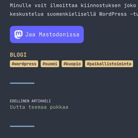
Minulle voit ilmoittaa kiinnostuksen joko
keskustelua suomenkielisellä WordPress –
t
Jaa Mastodonissa
BLOGI
#wordpress
#suomi
#kuopio
#paikallistoiminta
EDELLINEN ARTIKKELI
Uutta teemaa pukkaa