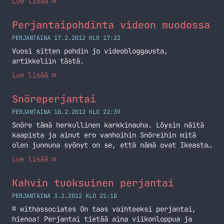
Lue lisää
Perjantaipohdinta videon muodossa
PERJANTAINA 17.2.2012 KLO 17:22
Vuosi sitten pohdin jo videobloggausta,
artikkeliin tästä.
Lue lisää
Snöreperjantai
PERJANTAINA 10.2.2012 KLO 22:39
Snöre tämä herkullinen karkkinauha. Löysin näitä
kaapista ja ainut ero vanhoihin Snöreihin mitä
olen junnuna syönyt on se, että nämä ovat Ikeasta.
Normaalit Snörethän ovat Leafin tuote tai ainakin
Lue lisää
ne Snöret ovat mitä itse olen syönyt. Pitääpä
muuten ottaa kaupan hyllyltä näitä ”oikeita”
Kahvin tuoksuinen perjantai
Snörejä ja testata! Jos hyppäisi karkeista
johonkin muuhun, en tosin tiedä mihin… Jatka
PERJANTAINA 3.2.2012 KLO 21:18
lukemista Snöreperjantai
© withassociates On taas vaihteeksi perjantai,
hienoa! Perjantai tietää aina viikonloppua ja