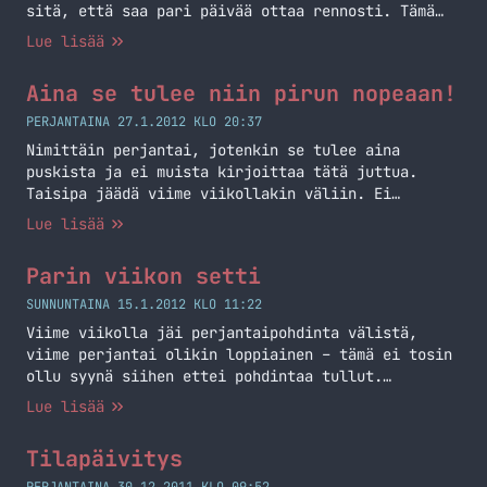
sitä, että saa pari päivää ottaa rennosti. Tämä
perjantai ei ollut se vahvin mahdollinen sillä
Lue lisää
tulipa juotua kahvit erittäin pikaisesti.
Nimittäin syliinhän ne lensivät, huppari tuoksahti
Aina se tulee niin pirun nopeaan!
kahville tämän päivän jälkeen. Joskus näinkin
päin… Päivittelin ja tuunasin samalla tätä
PERJANTAINA 27.1.2012 KLO 20:37
teemaakin, huomaatte varmaan pieniä muutoksia.
Nimittäin perjantai, jotenkin se tulee aina
Tai… Jatka lukemista Kahvin tuoksuinen perjantai
puskista ja ei muista kirjoittaa tätä juttua.
Taisipa jäädä viime viikollakin väliin. Ei
helkutti tuleekohan tästä tapa? Pitääpä alkaa
Lue lisää
aktivoitua tällä saralla! Käyn nyt taas tapani
mukaan erittäin sekalaisen kokoelman asioita.
Parin viikon setti
Ostakaa makkaraa… ei sentään. Ostakaa minulta
iPhone 3G pois kuleksimasta. Myyn sitä
SUNNUNTAINA 15.1.2012 KLO 11:22
Huuto.netissä ja pääset huutamaan tämän puhelimen…
Viime viikolla jäi perjantaipohdinta välistä,
Jatka lukemista Aina se tulee niin pirun nopeaan!
viime perjantai olikin loppiainen – tämä ei tosin
ollu syynä siihen ettei pohdintaa tullut.
Osittainen syy viime perjantain pohdinnan
Lue lisää
puuttumiseen on se, että olin rakentamassa
asiakkaalle lähiverkko koko päivän ja blogin
Tilapäivitys
kirjoittaminen unohtui silloin. Olen tässä
tuunaillut myös englanninkielisen bloginkin – sain