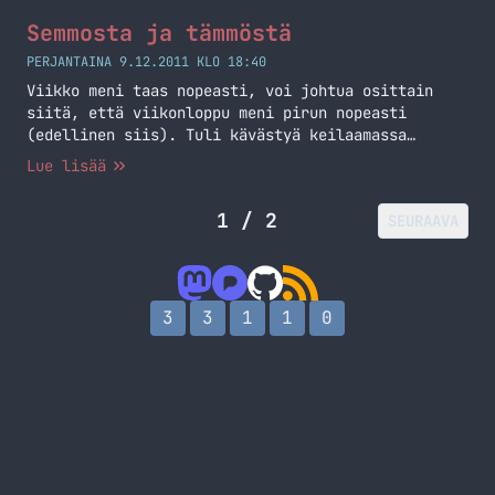
Semmosta ja tämmöstä
PERJANTAINA 9.12.2011 KLO 18:40
Viikko meni taas nopeasti, voi johtua osittain
siitä, että viikonloppu meni pirun nopeasti
(edellinen siis). Tuli kävästyä keilaamassa
pitkästä aikaa, en muista edes millon olisin
Lue lisää
viimeksi keilannut (vuosia siitä on) – no tuohan
oli osa pikkujouluja joten siinäpä se loppuilta
1 / 2
SEURAAVA
menikin. Viikon normaali rytmiä sotki
itsenäisyyspäivä, jolloin tahtoi vähän joka paikka
olla kiinni ja sitä… Jatka lukemista Semmosta ja
tämmöstä
3
3
1
1
0