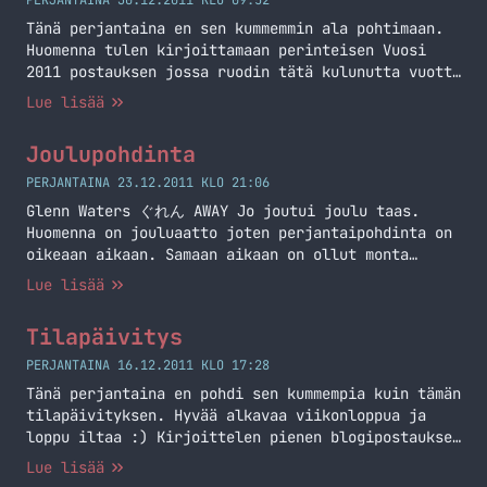
PERJANTAINA 30.12.2011 KLO 09:52
samalla Kaartinen.me domainin käyttöön ja
Tänä perjantaina en sen kummemmin ala pohtimaan.
testattua ssl-sertifikaattia sekä… Jatka lukemista
Huomenna tulen kirjoittamaan perinteisen Vuosi
Parin viikon setti
2011 postauksen jossa ruodin tätä kulunutta vuotta
blogin kannalta ja oman elämäni kannalta. Hieman
Lue lisää
pitempi postaus tulossa siis.
Joulupohdinta
PERJANTAINA 23.12.2011 KLO 21:06
Glenn Waters ぐれん AWAY Jo joutui joulu taas.
Huomenna on jouluaatto joten perjantaipohdinta on
oikeaan aikaan. Samaan aikaan on ollut monta
muutakin jouluista settiä menossa kuin itse joulu.
Lue lisää
Aloitetaan perinteisistä ja ei niin perinteisitä
joulukalentereista. Itsellänihän on jo oikeastaan
Tilapäivitys
pieni perinne, että joko teen uuden
joulukalenterin tai parannan vanhaa
PERJANTAINA 16.12.2011 KLO 17:28
joulukalenteria. Teen nimittäin sen tapani mukaan…
Tänä perjantaina en pohdi sen kummempia kuin tämän
Jatka lukemista Joulupohdinta
tilapäivityksen. Hyvää alkavaa viikonloppua ja
loppu iltaa :) Kirjoittelen pienen blogipostauksen
tässä illan mittaan – aiheena on eräs VPS.
Lue lisää