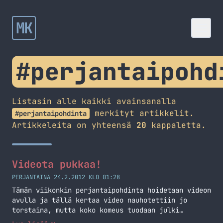
MK
#perjantaipohd
Listasin alle kaikki avainsanalla
merkityt artikkelit.
#perjantaipohdinta
Artikkeleita on yhteensä
20
kappaletta.
Videota pukkaa!
PERJANTAINA 24.2.2012 KLO 01:28
Tämän viikonkin perjantaipohdinta hoidetaan videon
avulla ja tällä kertaa video nauhotettiin jo
torstaina, mutta koko komeus tuodaan julki
perjantaina. Kommentit ovat tervetulleita :)