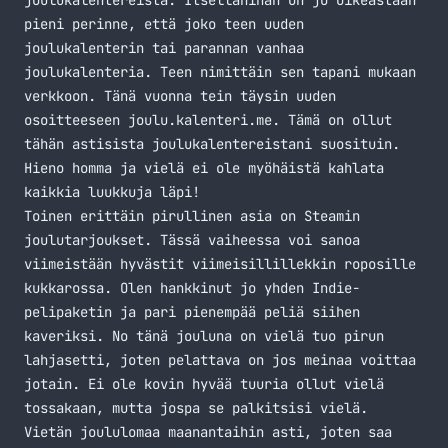
joulukalentereista. Itsellänihän on jo oikeastaan
pieni perinne, että joko teen uuden
joulukalenterin tai parannan vanhaa
joulukalenteria. Teen nimittäin sen tapani mukaan
verkkoon. Tänä vuonna tein täysin uuden
osoitteeseen
joulu.kalenteri.me
. Tämä on ollut
tähän astisista joulukalentereistani suosituin.
Hieno homma ja vielä ei ole myöhäistä kahlata
kaikkia luukkuja läpi!
Toinen erittäin pirullinen asia on Steamin
joulutarjoukset. Tässä vaiheessa voi sanoa
viimeistään hyvästit viimeisillillekkin roposille
kukkarossa. Olen hankkinut jo yhden Indie-
pelipaketin ja pari pienempää peliä siihen
kaveriksi. No tänä jouluna on vielä tuo pirun
lahjasetti, joten pelattava on jos meinaa voittaa
jotain. Ei ole kovin hyvää tuuria ollut vielä
tossakaan, mutta jospa se palkitsisi vielä.
Vietän joululomaa maanantaihin asti, joten saa