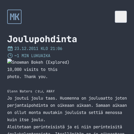
MK
Joulupohdinta
23.12.2011 KLO 21:06
~1 MIN LUKUAIKA
Glenn Waters ぐれん AWAY
Jo joutui joulu taas. Huomenna on jouluaatto joten
perjantaipohdinta on oikeaan aikaan. Samaan aikaan
on ollut monta muutakin jouluista settiä menossa
kuin itse joulu.
Aloitetaan perinteisistä ja ei niin perinteisitä