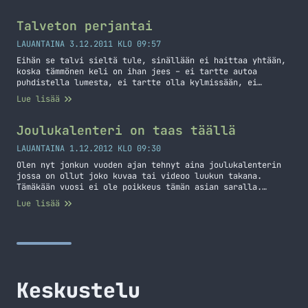
osoitetta: https://markokaartinen.net/joulu/ Huomenna
avautuu ensimmäinen luukku!
Talveton perjantai
LAUANTAINA 3.12.2011 KLO 09:57
Eihän se talvi sieltä tule, sinällään ei haittaa yhtään,
koska tämmönen keli on ihan jees – ei tartte autoa
puhdistella lumesta, ei tartte olla kylmissään, ei
lumitöitä ja ei tartte miettiä missä vaiheessa liukastut.
Lue lisää
Tietysti olisi kiva jos näyttäisi talviselle ja näin,
mutta eiköhän se tule kanssa ajankohtaiseksi vielä
jossain vaiheessa.
Joulukalenteri on taas täällä
LAUANTAINA 1.12.2012 KLO 09:30
Olen nyt jonkun vuoden ajan tehnyt aina joulukalenterin
jossa on ollut joko kuvaa tai videoo luukun takana.
Tämäkään vuosi ei ole poikkeus tämän asian saralla.
Koodailin vielä eilis iltana viimeisiä palikoita tuohon
Lue lisää
joulukalenteriin. Sisältöä uupuu tosin hieman, mutta se
ei haittaa menoa! Tänä vuonna joulukalenterissa on
mahdollista osallistua pelipaketin arvontaan! Pelipaketti
sisältää seitsemän kappaletta pelejä… Jatka lukemista
Joulukalenteri on taas täällä
Keskustelu