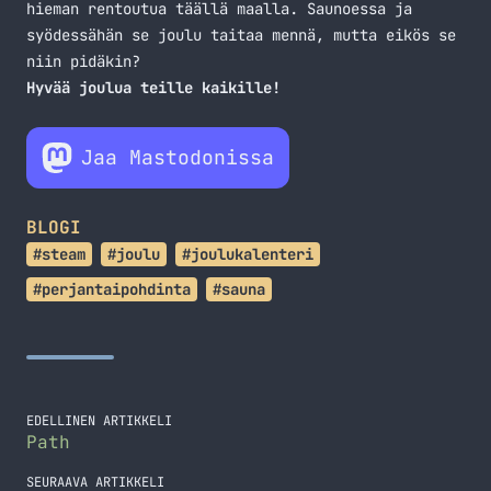
hieman rentoutua täällä maalla. Saunoessa ja
syödessähän se joulu taitaa mennä, mutta eikös se
niin pidäkin?
Hyvää joulua teille kaikille!
Jaa Mastodonissa
BLOGI
#steam
#joulu
#joulukalenteri
#perjantaipohdinta
#sauna
EDELLINEN ARTIKKELI
Path
SEURAAVA ARTIKKELI