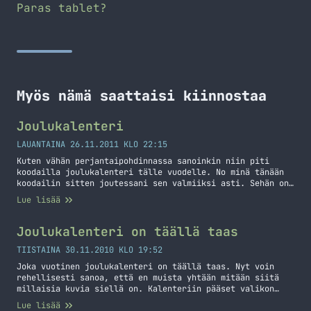
Paras tablet?
Myös nämä saattaisi kiinnostaa
Joulukalenteri
LAUANTAINA 26.11.2011 KLO 22:15
Kuten vähän perjantaipohdinnassa sanoinkin niin piti
koodailla joulukalenteri tälle vuodelle. No minä tänään
koodailin sitten joutessani sen valmiiksi asti. Sehän on
koodattu simppelisti käyttäen PHP:tä ja simppeliä HTML ja
Lue lisää
CSS settiä. Colorboxin avulla tuli toteutettua tuo
luukkujen aukeaminen. Ei mikään kauhean kummonen homma,
mutta silti itse tykkään siitä. Tänä vuonna kalenteri
Joulukalenteri on täällä taas
tulee sisältämään kuvien lisäksi… Jatka lukemista
Joulukalenteri
TIISTAINA 30.11.2010 KLO 19:52
Joka vuotinen joulukalenteri on täällä taas. Nyt voin
rehellisesti sanoa, että en muista yhtään mitään siitä
millaisia kuvia siellä on. Kalenteriin pääset valikon
Joulukalenteri linkistä tai käyttämällä seuraavaa
Lue lisää