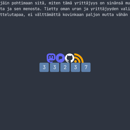
jäin pohtimaan sitä, miten tämä yrittäjyys on sinänsä mu
ta ja sen menosta. Tietty oman uran ja yrittäjyyden vali
ttelutapaa, ei välttämättä kovinkaan paljon mutta vähän 
en pienyrittäjä ja kun auto pitää huoltaa niin alan ensi
a… Jatka lukemista Maailmaa yrittäjän silmin
3
3
2
3
7