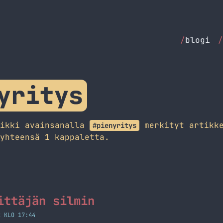
/
blogi
/
yritys
aikki avainsanalla
merkityt artikke
#pienyritys
 yhteensä
1
kappaletta.
ittäjän silmin
2 KLO 17:44