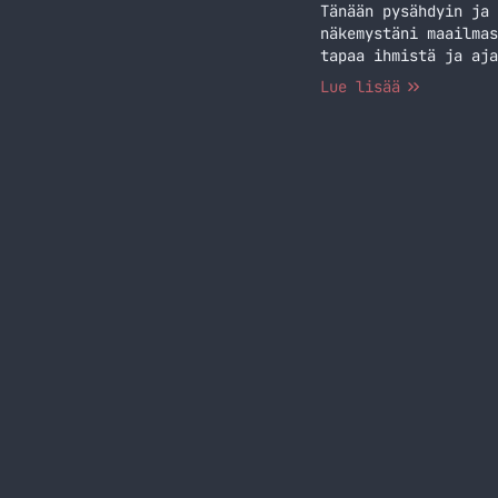
Tänään pysähdyin ja 
näkemystäni maailmas
tapaa ihmistä ja aja
tukeminen Itsekin ol
Lue lisää
lähellä ketään tuttu