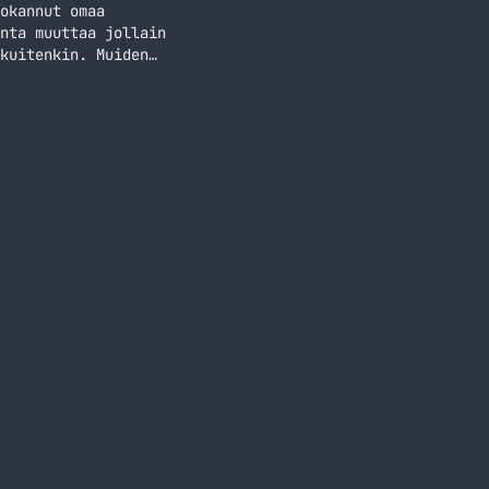
okannut omaa
nta muuttaa jollain
kuitenkin. Muiden
n miettimään onko