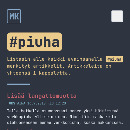
MK
#piuha
Listasin alle kaikki avainsanalla
#piuha
merkityt artikkelit. Artikkeleita on
yhteensä
1
kappaletta.
Lisää langattomuutta
TORSTAINA 16.9.2010 KLO 12:20
Tällä hetkellä asunnossani menee yksi häiritsevä
verkkopiuha ylitse muiden. Nimittäin makkarista
olohuoneeseen menee verkkopiuha, koska makkarissa
on modeemi ja olohuoneeseen digiboxi ja Xbox