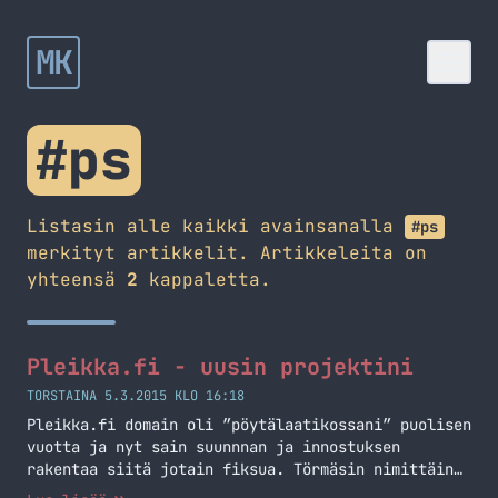
MK
#ps
Listasin alle kaikki avainsanalla
#ps
merkityt artikkelit. Artikkeleita on
yhteensä
2
kappaletta.
Pleikka.fi - uusin projektini
TORSTAINA 5.3.2015 KLO 16:18
Pleikka.fi domain oli ”pöytälaatikossani” puolisen
vuotta ja nyt sain suunnnan ja innostuksen
rakentaa siitä jotain fiksua. Törmäsin nimittäin
Discourse nimiseen foorumisoftaan (tästä lisää