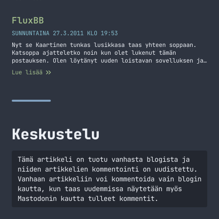
version tänään, joten he ovat samaa mieltä kanssani!)
Asiaan… Reissuun.net on uusi keskustelufoorumi kaikille
matkailusta kiinnostuneille. Idean tälle sain pääsiäisen
FluxBB
aikana kun tuli varailtua matkaa etelän lämpöön ja… Jatka
lukemista Reissuun.net
SUNNUNTAINA 27.3.2011 KLO 19:53
Nyt se Kaartinen tunkas lusikkasa taas yhteen soppaan.
Katsoppa ajatteletko noin kun olet lukenut tämän
postauksen. Olen löytänyt uuden loistavan sovelluksen ja
sen nimi on FluxBB. Tämähän on loistava keskustelupalsta
Lue lisää
sovellus ja olen suorastaan tykästynyt siihen näiden
parin päivän aikana. Suosittelen lämpimästi tutustumaan
tähän sovellukseen ja sitä myötä myös sen suomenkieliseen
yhteisöön. Kyllä! Luit oikein,… Jatka lukemista FluxBB
Keskustelu
Tämä artikkeli on tuotu vanhasta blogista ja
niiden artikkelien kommentointi on uudistettu.
Vanhaan artikkeliin voi kommentoida vain blogin
kautta, kun taas uudemmissa näytetään myös
Mastodonin kautta tulleet kommentit.