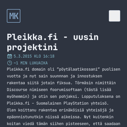
MK
Pleikka.fi - uusin
projektini
5.3.2015 KLO 16:18
~1 MIN LUKUAIKA
Pleikka.fi
domain oli ”pöytälaatikossani” puolisen
vuotta ja nyt sain suunnnan ja innostuksen
rakentaa siitä jotain fiksua. Törmäsin nimittäin
Discourse nimiseen foorumisoftaan (tästä lisää
myöhemmin) ja otin sen pohjaksi. Lopputuloksena on
Pleikka.fi – Suomalainen PlayStation yhteisö.
Olen koittanu rakentaa erinäköisiä yhteisöjä ja
epäonnistunutkin niissä aikeissa. Nyt kuitenkin
koitan viedä tämän siihen pisteeseen, että saadaan