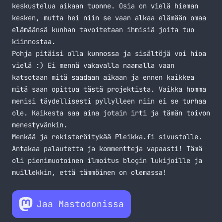
keskustelua aikaan tuonne. Osia on vielä hieman
kesken, mutta hei niin se vaan alkaa elämään omaa
elämäänsä kunhan tavoitetaan ihmisiä joita tuo
kiinnostaa.
Pohja pitäisi olla kunnossa ja sisältöjä voi hioa
vielä :) Ei mennä vakavalla naamalla vaan
katsotaan mitä saadaan aikaan ja ennen kaikkea
mitä saan opittua tästä projektista. Vaikka homma
menisi täydellisesti pyllylleen niin ei se turhaa
ole. Kaikesta saa aina jotain irti ja tämän toivon
menestyvänkin.
Menkää ja rekisteröitykää
Pleikka.fi
sivustolle.
Antakaa palautetta ja kommentteja vapaasti! Tämä
oli pienimuotoinen ilmoitus blogin lukijoille ja
muillekkin, että tämmöinen on olemassa!
Jaa Mastodonissa