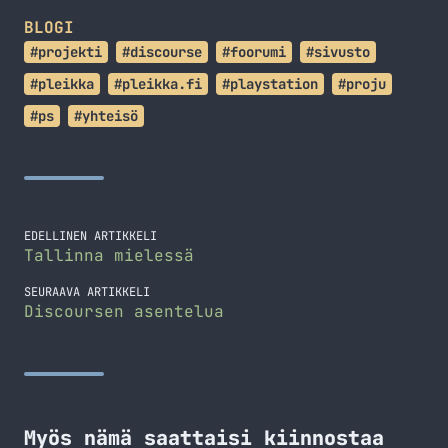
BLOGI
#projekti
#discourse
#foorumi
#sivusto
#pleikka
#pleikka.fi
#playstation
#proju
#ps
#yhteisö
EDELLINEN ARTIKKELI
Tallinna mielessä
SEURAAVA ARTIKKELI
Discoursen asentelua
Myös nämä saattaisi kiinnostaa