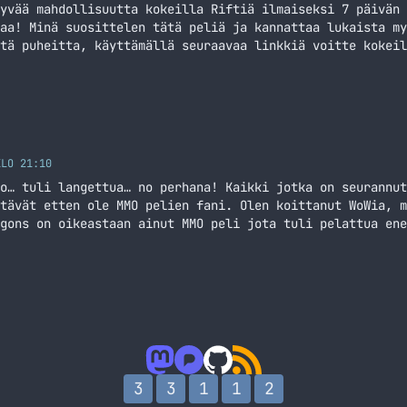
yvää mahdollisuutta kokeilla Riftiä ilmaiseksi 7 päivän 
aa! Minä suosittelen tätä peliä ja kannattaa lukaista my
tä puheitta, käyttämällä seuraavaa linkkiä voitte kokeil
iä voitte muuten vapaasti jakaa kavereille!
KLO 21:10
o… tuli langettua… no perhana! Kaikki jotka on seurannut
tävät etten ole MMO pelien fani. Olen koittanut WoWia, m
gons on oikeastaan ainut MMO peli jota tuli pelattua ene
ttyä MMO genreä uudestaan Riftin muodossa.
3
3
1
1
2