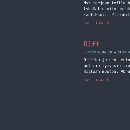
Nyt tarjoan teille h
tykkäätte niin ostak
-artikkeli. Pitemmit
Riftiä: Linkki Linkk
Lue lisää
Rift
SUNNUNTAINA 10.4.2011 
Otsiiko jo sen kerto
pelimieltymyksiä tie
millään muotoa. 9Dra
Nyt tosin tuli yrite
Lue lisää