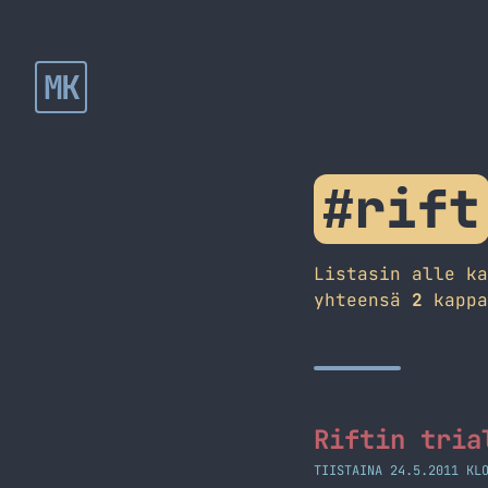
MK
#rift
Listasin alle k
yhteensä
2
kappa
Riftin tria
TIISTAINA 24.5.2011 KL