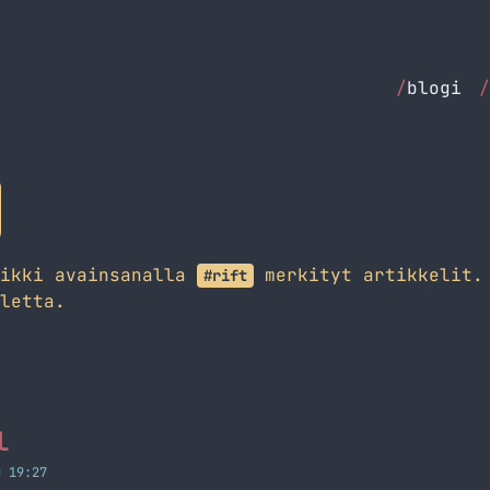
/
blogi
/
aikki avainsanalla
merkityt artikkelit. 
#rift
letta.
l
O 19:27