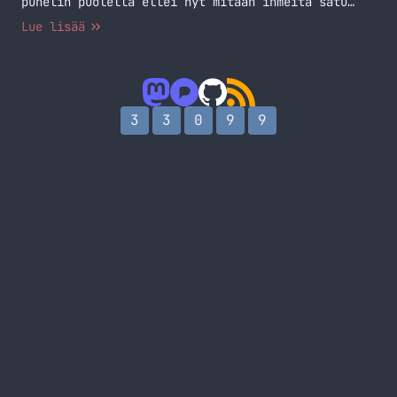
puhelin puolella ellei nyt mitään ihmeitä satu
tulemaan.
Lue lisää
3
3
0
9
9