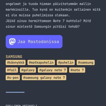
ongelmat ja tuoda hieman päivitetymmän mallin
markkinoille. Tuo kynä on kuitenkin sellainen mitä
ei ole muissa puhelimissa olekaan.
Jäikö sinua harmittamaan Note 7 kohtalo? Mitä
sinun mielestä Samsungin pitäisi tehdä?
Jaa Mastodonissa
SAMSUNG
#kännykkä
#matkapuhelin
#puhelin
#samsung
#fail
#galaxy
#galaxy note 7
#note 7
#s-pen
#samsung galaxy note 7