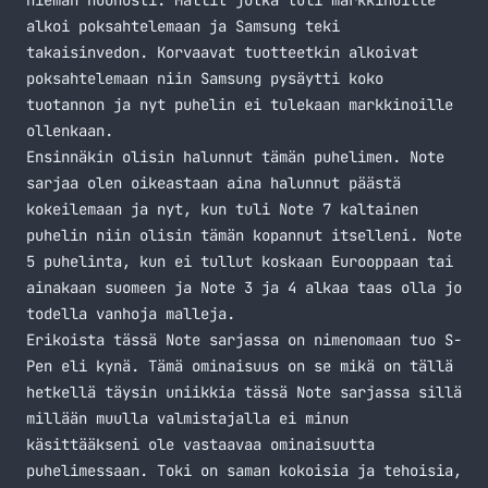
hieman huonosti. Mallit jotka tuli markkinoille
alkoi poksahtelemaan ja Samsung teki
takaisinvedon. Korvaavat tuotteetkin alkoivat
poksahtelemaan niin Samsung pysäytti koko
tuotannon ja nyt puhelin ei tulekaan markkinoille
ollenkaan.
Ensinnäkin olisin halunnut tämän puhelimen. Note
sarjaa olen oikeastaan aina halunnut päästä
kokeilemaan ja nyt, kun tuli Note 7 kaltainen
puhelin niin olisin tämän kopannut itselleni. Note
5 puhelinta, kun ei tullut koskaan Eurooppaan tai
ainakaan suomeen ja Note 3 ja 4 alkaa taas olla jo
todella vanhoja malleja.
Erikoista tässä Note sarjassa on nimenomaan tuo S-
Pen eli kynä. Tämä ominaisuus on se mikä on tällä
hetkellä täysin uniikkia tässä Note sarjassa sillä
millään muulla valmistajalla ei minun
käsittääkseni ole vastaavaa ominaisuutta
puhelimessaan. Toki on saman kokoisia ja tehoisia,