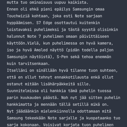
mutta tuo ominaisuus uupuu kaikista.
Ennen oli ehkä pieni epäilys Samsungin omaa
Touchwiziä kohtaan, joka esti Note sarjaan
hyppäämisen. S7 Edge osottautui kuitenkin
loistavaksi puhelimeksi ja tästä syystä olisinkin
halunnut Note 7 puhelimen omaan päivittäiseen
käyttöön.Vielä, kun puhelimessa on hyvä kamera,
iso ja hyvä Amoled näyttö (pidän todella paljon
Samsungin näytöistä), S-Pen sekä tehoa enemmän
kuin tarvitsenkaan.
Itselläni on sinällään hyvä tilanne tuon suhteen,
että en ollut tehnyt ennakkotilausta enkä ollut
ostanut mitään lisähärpäkkeitä sille.
Suunnitelmissa oli hankkia tämä puhelin tuossa
parin kuukauden päästä. Noh nyt jää sitten puhelin
hankkimatta ja mennään tällä setillä mikä on.
Nyt jäädäänkin mielenkiinnolla odottamaan mitä
Samsung tekeekään Note sarjalle ja kuopataanko tuo
sarja kokonaan. Voisivat korjata tuon puhelimen